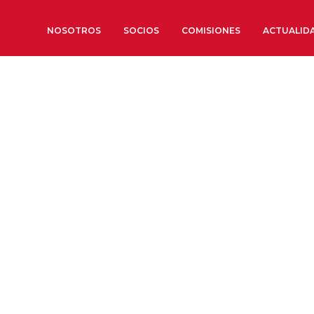
NOSOTROS
SOCIOS
COMISIONES
ACTUALID
Sobre nosotros
Órganos de Gobierno
Órganos Consultivos
Estructura Ejecutiva
Institut d’Estudis Estratègi
Organizaciones sectoriales
Sociedad Barcelonesa de E
Económicos y Sociales
Organizaciones territoriale
Conoce más