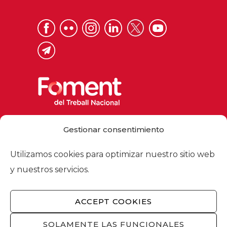
Via Laietana 32, 08003 Barcelona
Gestionar consentimiento
Tel. 93 484 12 00
foment@foment.com
Utilizamos cookies para optimizar nuestro sitio web
y nuestros servicios.
ACCEPT COOKIES
© 2026 - Foment del Treball Nacional
Nosotros
/
Asociados
/
Comisiones
/
SOLAMENTE LAS FUNCIONALES