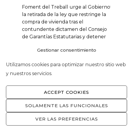
Foment del Treball urge al Gobierno
la retirada de la ley que restringe la
compra de vivienda tras el
contundente dictamen del Consejo
de Garantías Estatutarias y detener
los ataques a la propiedad privada
Gestionar consentimiento
5 de agosto de 2026
Utilizamos cookies para optimizar nuestro sitio web
Foment alerta del repunte del paro
en julio a pesar del buen
y nuestros servicios.
comportamiento de la afiliación
4 de agosto de 2026
ACCEPT COOKIES
SOLAMENTE LAS FUNCIONALES
Actividades
VER LAS PREFERENCIAS