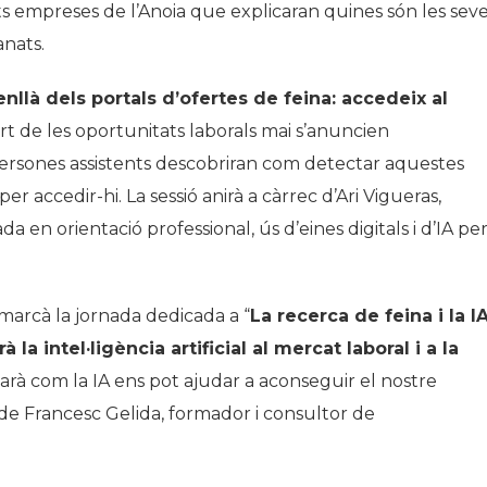
s empreses de l’Anoia que explicaran quines són les sev
anats.
nllà dels portals d’ofertes de feina: accedeix al
rt de les oportunitats laborals mai s’anuncien
 persones assistents descobriran com detectar aquestes
r accedir-hi. La sessió anirà a càrrec d’Ari Vigueras,
a en orientació professional, ús d’eines digitals i d’IA per
al marcà la jornada dedicada a “
La recerca de feina i la I
 la intel·ligència artificial al mercat laboral i a la
arà com la IA ens pot ajudar a aconseguir el nostre
c de Francesc Gelida, formador i consultor de