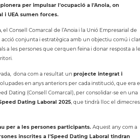
pionera per impulsar l’ocupació a l’Anoia, on
al i UEA sumen forces.
 el Consell Comarcal de l’Anoia i la Unió Empresarial de
 acció conjunta i estratègica amb un objectiu comú i cla
eals a les persones que cerquen feina i donar resposta a l
itori.
ivada, dona com a resultat un
projecte integrat i
nvolupades en anys anteriors per cada institució, que era e
eed Dating (Consell Comarcal), per consolidar-se en una
’Speed Dating Laboral 2025
, que tindrà lloc el dimecres
au per a les persones participants.
Aquest any com a
rsones inscrites a l’Speed Dating Laboral tindran