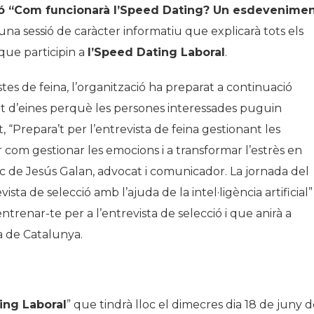
ó “Com funcionarà l’Speed Dating? Un esdevenime
 una sessió de caràcter informatiu que explicarà tots els
que participin a
l’Speed Dating Laboral
.
es de feina, l’organització ha preparat a continuació
it d’eines perquè les persones interessades puguin
 “Prepara’t per l’entrevista de feina gestionant les
com gestionar les emocions i a transformar l’estrès en
ec de Jesús Galan, advocat i comunicador. La jornada del
sta de selecció amb l’ajuda de la intel·ligència artificial”
entrenar-te per a l’entrevista de selecció i que anirà a
a de Catalunya.
ing Laboral
” que tindrà lloc el dimecres dia 18 de juny 