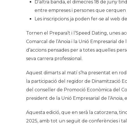
D’altra banda, el dimecres 18 de juny ti
entre empreses i persones que cerquen 
Les inscripcions ja poden fer-se al web d
Tornen el Prepara’t i l’Speed Dating, unes a
Comarcal de l’Anoia i la Unió Empresarial de
d’accions pensades per a totes aquelles per
seva carrera professional.
Aquest dimarts al matí s’ha presentat en ro
la participació del regidor de Dinamització E
del conseller de Promoció Econòmica del Conse
president de la Unió Empresarial de l’Anoia, 
Aquesta edició, que en serà la catorzena, tindr
2025, amb tot un seguit de conferències i tal