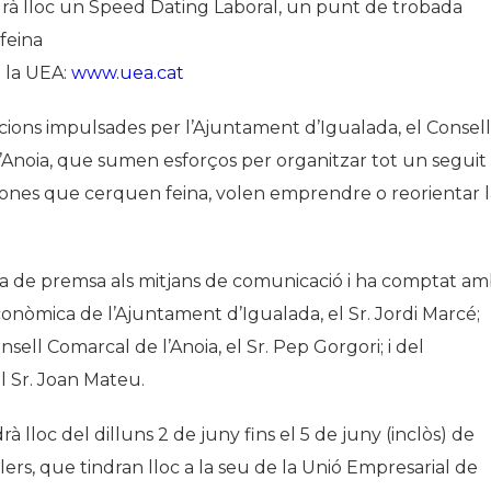
ndrà lloc un Speed Dating Laboral, un punt de trobada
feina
e la UEA:
www.uea.cat
ccions impulsades per l’Ajuntament d’Igualada, el Consell
 l’Anoia, que sumen esforços per organitzar tot un seguit
sones que cerquen feina, volen emprendre o reorientar l
da de premsa als mitjans de comunicació i ha comptat a
conòmica de l’Ajuntament d’Igualada, el Sr. Jordi Marcé;
ll Comarcal de l’Anoia, el Sr. Pep Gorgori; i del
el Sr. Joan Mateu.
à lloc del dilluns 2 de juny fins el 5 de juny (inclòs) de
lers, que tindran lloc a la seu de la Unió Empresarial de