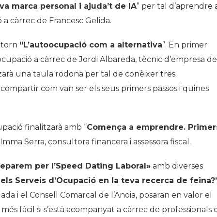
va marca personal i ajuda’t de IA
” per tal d’aprendre 
ó a càrrec de Francesc Gelida.
entorn
“L’autoocupació com a alternativa
”. En primer
oocupació a càrrec de Jordi Albareda, tècnic d’empresa de
tzarà una taula rodona per tal de conèixer tres
mpartir com van ser els seus primers passos i quines
pació finalitzarà amb “
Comença a emprendre. Primer
’Imma Serra, consultora financera i assessora fiscal.
reparem per l’Speed Dating Laboral»
amb diverses
ls Serveis d’Ocupació en la teva recerca de feina?”
ada i el Consell Comarcal de l’Anoia, posaran en valor el
 més fàcil si s’està acompanyat a càrrec de professionals 