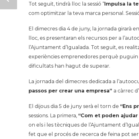
Tot seguit, tindrà lloc la sessió “
Impulsa la te
com optimitzar la teva marca personal. Sessi
El dimecres dia 4 de juny, la jornada girarà 
lloc, es presentaran els recursos per a l’aut
l’Ajuntament d’Igualada. Tot seguit, es reali
experiències emprenedores perquè puguin co
dificultats han hagut de superar.
La jornada del dimecres dedicada a l’autoocu
passos per crear una empresa”
a càrrec d
El dijous dia 5 de juny serà el torn de
“Ens p
sessions. La primera,
“Com et poden ajudar e
on els i les tècniques de l’Ajuntament d’Igual
fet que el procés de recerca de feina pot ser