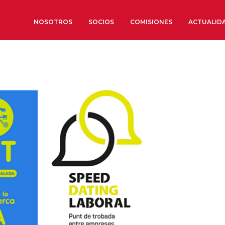
NOSOTROS
SOCIOS
COMISIONES
ACTUALID
Sobre nosotros
Órganos de Gobierno
Órganos Consultivos
Estructura Ejecutiva
Institut d’Estudis Estratègi
Organizaciones sectoriales
Sociedad Barcelonesa de E
Económicos y Sociales
Organizaciones territoriale
Conoce más