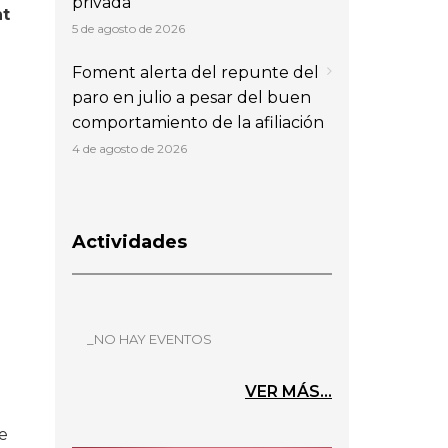
privada
nt
5 de agosto de 2026
Foment alerta del repunte del
paro en julio a pesar del buen
comportamiento de la afiliación
4 de agosto de 2026
Actividades
_NO HAY EVENTOS
VER MÁS...
de