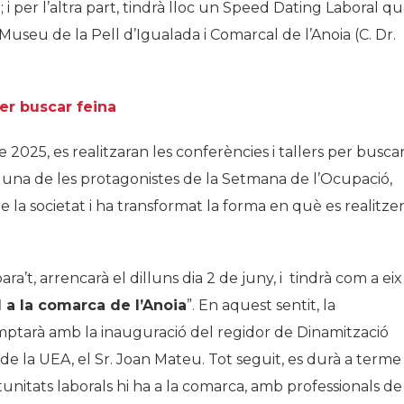
; i per l’altra part, tindrà lloc un Speed Dating Laboral q
 Museu de la Pell d’Igualada i Comarcal de l’Anoia (C. Dr.
per buscar feina
e 2025, es realitzaran les conferències i tallers per busca
 serà una de les protagonistes de la Setmana de l’Ocupació,
 la societat i ha transformat la forma en què es realitze
’t, arrencarà el dilluns dia 2 de juny, i tindrà com a eix
l a la comarca de l’Anoia
”. En aquest sentit, la
comptarà amb la inauguració del regidor de Dinamització
 de la UEA, el Sr. Joan Mateu. Tot seguit, es durà a terme
nitats laborals hi ha a la comarca, amb professionals de