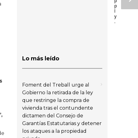
p
a
p
l
y
.
Lo más leído
s
Foment del Treball urge al
Gobierno la retirada de la ley
que restringe la compra de
vivienda tras el contundente
,
dictamen del Consejo de
Garantías Estatutarias y detener
los ataques a la propiedad
de