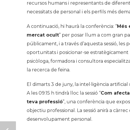
recursos humans i representants de diferent
necessitats de personal i els perfils més dem
A continuació, hi haurà la conferència: “
Més e
mercat ocult
” per posar llum a com gran pa
públicament, i a través d’aquesta sessió, les
oportunitats i posicionar-se estratègicament pe
psicòloga, formadora i consultora especialitzad
la recerca de feina.
El dimarts 3 de juny, la intel·ligència artifici
A les 09:15 h tindrà lloc la sessió “
Com afectarà
teva professió
”, una conferència que expos
objectiu professional. La sessió anirà a càrre
desenvolupament personal.