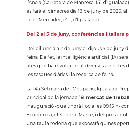
l’Anoia (Carretera de Manresa, 131 d’Igualada)
es farà el dimecres dia 18 de juny de 2025, al
Joan Mercader, nº 1, d’Igualada).
Del 2 al 5 de juny, conferències i tallers 
Del dilluns dia 2 de juny al dijous 5 de juny d
feina. De fet, la intel·ligència artificial (IA)
atès que ha revolucionat diversos aspectes de
les tasques diàries i la recerca de feina.
La 14a Setmana de l’Ocupació, Igualada Prepara
principal de la jornada “
El mercat de trebal
inauguració -que tindrà lloc a les 09:15 h- 
Econòmica, el Sr. Jordi Marcé; i del president
una taula rodona que exposarà quines oportu