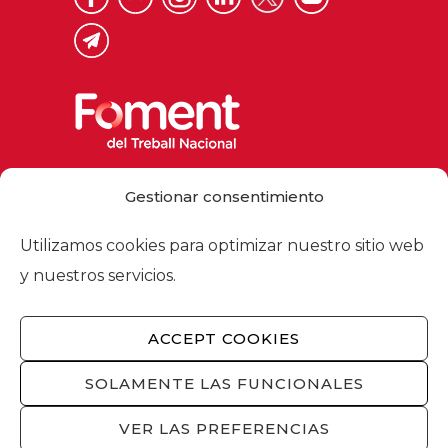
Via Laietana 32, 08003 Barcelona
Gestionar consentimiento
Tel. 93 484 12 00
foment@foment.com
Utilizamos cookies para optimizar nuestro sitio web
y nuestros servicios.
ACCEPT COOKIES
© 2026 - Foment del Treball Nacional
Nosotros
/
Asociados
/
Comisiones
/
SOLAMENTE LAS FUNCIONALES
Actualidad
/
Servicios
/
Aviso legal
/
Política
de privacidad
/
Política de cookies
/
VER LAS PREFERENCIAS