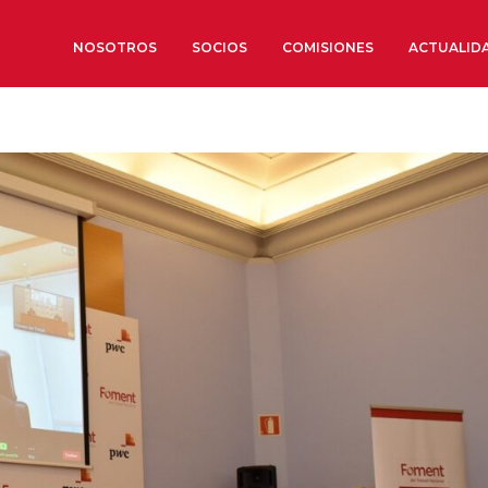
NOSOTROS
SOCIOS
COMISIONES
ACTUALID
Sobre nosotros
Órganos de Gobierno
Órganos Consultivos
Estructura Ejecutiva
Institut d’Estudis Estratègi
Organizaciones sectoriales
Sociedad Barcelonesa de E
Económicos y Sociales
Organizaciones territoriale
Conoce más