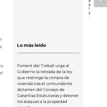
p
p
l
y
.
l
Lo más leído
s,
Foment del Treball urge al
os
Gobierno la retirada de la ley
el
que restringe la compra de
vivienda tras el contundente
dictamen del Consejo de
Garantías Estatutarias y detener
los ataques a la propiedad