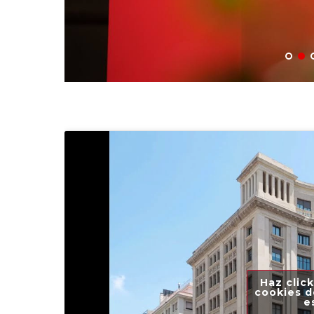
Haz click
cookies d
e