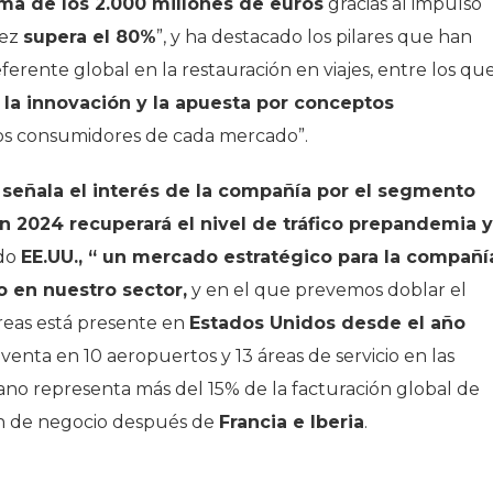
ima de los 2.000 millones de euros
gracias al impulso
vez
supera el 80%
”, y ha destacado los pilares que han
erente global en la restauración en viajes, entre los qu
, la innovación y la apuesta por conceptos
os consumidores de cada mercado”.
 señala el interés de la compañía por el segmento
n 2024 recuperará el nivel de tráfico prepandemia y
ado
EE.UU., “ un mercado estratégico para la compañí
 en nuestro sector,
y en el que prevemos doblar el
Areas está presente en
Estados Unidos desde el año
enta en 10 aeropuertos y 13 áreas de servicio en las
no representa más del 15% de la facturación global de
en de negocio después de
Francia e Iberia
.