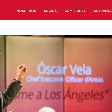
NOSOTROS
SOCIOS
COMISIONES
ACTUALID
Sobre nosotros
Órganos de Gobierno
Órganos Consultivos
Estructura Ejecutiva
Institut d’Estudis Estratègi
Organizaciones sectoriales
Sociedad Barcelonesa de E
Económicos y Sociales
Organizaciones territoriale
Conoce más