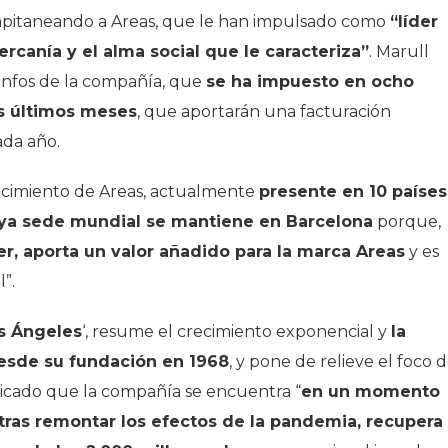
 capitaneando a Areas, que le han impulsado como
“líder
ercanía y el alma social que le caracteriza”
. Marull
iunfos de la compañía, que
se ha impuesto en ocho
os últimos meses
, que aportarán una facturación
ada año.
recimiento de Areas, actualmente
presente en 10 países
uya sede mundial se mantiene en Barcelona
porque,
er, aporta un valor añadido para la marca Areas
y es
”.
s Ángeles
‘, resume el crecimiento exponencial y
la
desde su fundación en 1968
, y pone de relieve el foco 
licado que la compañía se encuentra “
en un momento
tras remontar los efectos de la pandemia, recupera