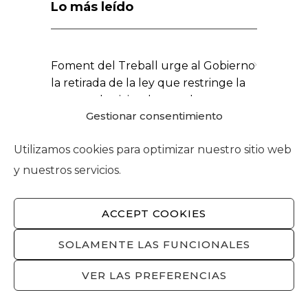
Lo más leído
Foment del Treball urge al Gobierno
la retirada de la ley que restringe la
compra de vivienda tras el
Gestionar consentimiento
contundente dictamen del Consejo
de Garantías Estatutarias y detener
Utilizamos cookies para optimizar nuestro sitio web
los ataques a la propiedad privada
y nuestros servicios.
5 de agosto de 2026
Foment alerta del repunte del paro
ACCEPT COOKIES
en julio a pesar del buen
comportamiento de la afiliación
SOLAMENTE LAS FUNCIONALES
4 de agosto de 2026
VER LAS PREFERENCIAS