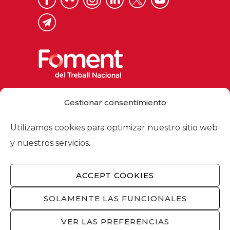
Via Laietana 32, 08003 Barcelona
Gestionar consentimiento
Tel. 93 484 12 00
foment@foment.com
Utilizamos cookies para optimizar nuestro sitio web
y nuestros servicios.
ACCEPT COOKIES
© 2026 - Foment del Treball Nacional
Nosotros
/
Asociados
/
Comisiones
/
SOLAMENTE LAS FUNCIONALES
Actualidad
/
Servicios
/
Aviso legal
/
Política
de privacidad
/
Política de cookies
/
VER LAS PREFERENCIAS