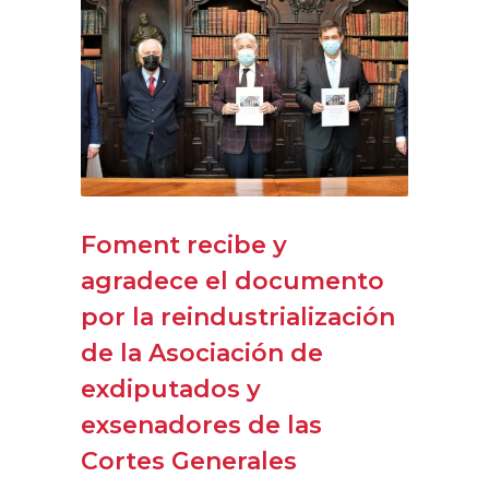
Foment recibe y
agradece el documento
por la reindustrialización
de la Asociación de
exdiputados y
exsenadores de las
Cortes Generales