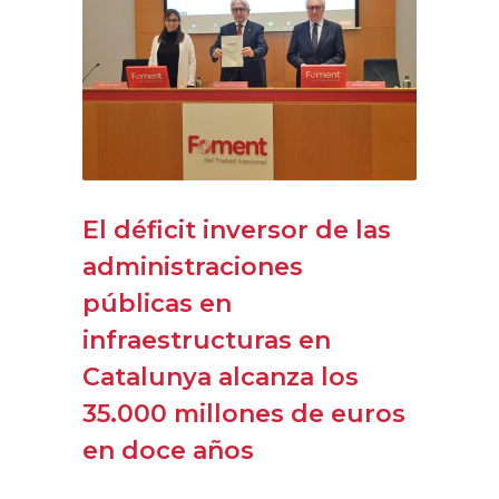
El déficit inversor de las
administraciones
públicas en
infraestructuras en
Catalunya alcanza los
35.000 millones de euros
en doce años