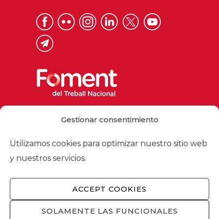
Via Laietana 32, 08003 Barcelona
Gestionar consentimiento
Tel. 93 484 12 00
foment@foment.com
Utilizamos cookies para optimizar nuestro sitio web
y nuestros servicios.
ACCEPT COOKIES
© 2026 - Foment del Treball Nacional
Nosotros
/
Asociados
/
Comisiones
/
SOLAMENTE LAS FUNCIONALES
Actualidad
/
Servicios
/
Aviso legal
/
Política