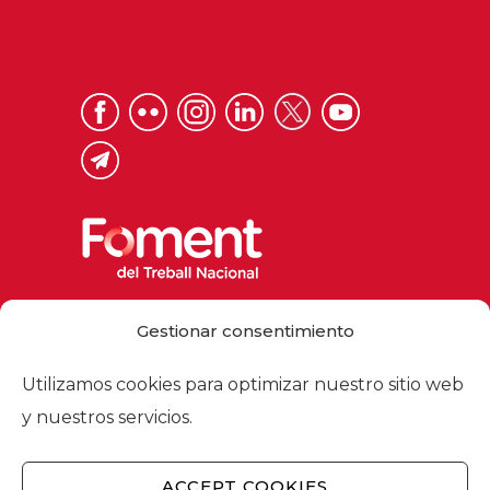
Via Laietana 32, 08003 Barcelona
Gestionar consentimiento
Tel. 93 484 12 00
foment@foment.com
Utilizamos cookies para optimizar nuestro sitio web
y nuestros servicios.
ACCEPT COOKIES