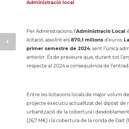
Administració local
.
Per Administracions, l’
Administració Local
é
licitació, assolint els
870,1 milions
d’euros.
La
primer semestre de 2024
, sent l’única ad
anterior. És de preveure que, durant tot l’any
respecte al 2024 a conseqüència de l’entrad
.
Entre les licitacions locals de major volum 
projecte executiu actualitzat del dipòsit de 
urbanització de la cobertura i desdoblament d
(26,7 M€) i la cobertura de la ronda de Dalt (