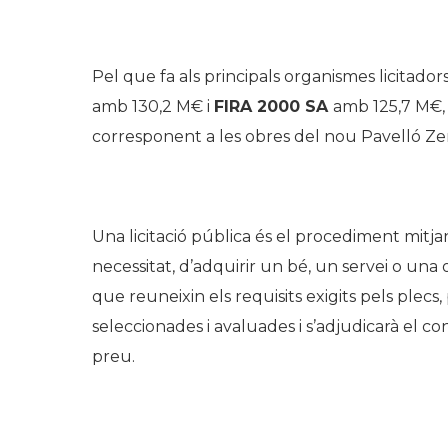
.
Pel que fa als principals organismes licitador
amb 130,2 M€ i
FIRA 2000 SA
amb 125,7 M€, 
corresponent a les obres del nou Pavelló Ze
.
Una licitació pública és el procediment mit
necessitat, d’adquirir un bé, un servei o una o
que reuneixin els requisits exigits pels plecs
seleccionades i avaluades i s’adjudicarà el co
preu.
.