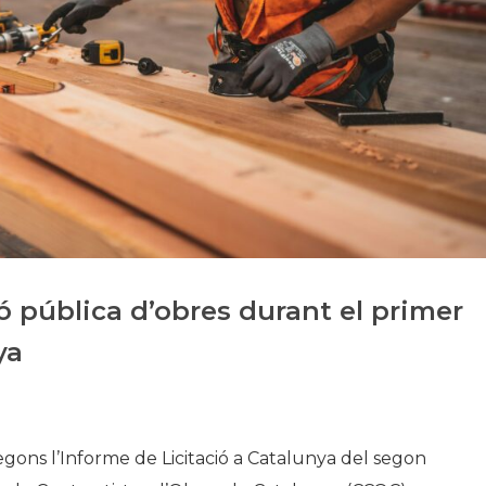
Història
Galeria de Presidents
Biblioteca Arxiu
Seu Social
ió pública d’obres durant el primer
ya
segons l’Informe de Licitació a Catalunya del segon