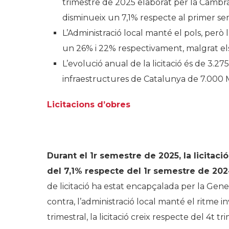
trimestre de 2025 elaborat per la Cambr
disminueix un 7,1% respecte al primer sem
L’Administració local manté el pols, però l
un 26% i 22% respectivament, malgrat els 
L’evolució anual de la licitació és de 3.27
infraestructures de Catalunya de 7.000 
Licitacions d’obres
.
Durant el 1r semestre de 2025, la licitac
del 7,1% respecte del 1r semestre de 2024
de licitació ha estat encapçalada per la Genera
contra, l’administració local manté el ritme i
trimestral, la licitació creix respecte del 4t