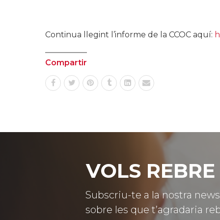
.
Continua llegint l’informe de la CCOC aquí:
h
Compartir
VOLS REBRE 
Subscriu-te a la nostra news
sobre les que t’agradaria reb