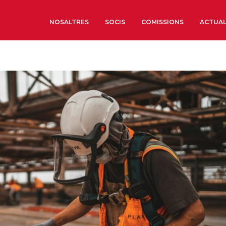
NOSALTRES
SOCIS
COMISSIONS
ACTUAL
Sobre nosaltres
Òrgans de Govern
Òrgans Consultius
Estructura Executiva
Institut d’Estudis Estrat
Societat Barcelonesa d’
Econòmics i Socials
Organitzacions territori
Organitzacions sectoria
Coneix més