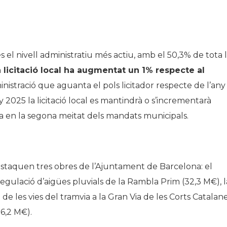
s el nivell administratiu més actiu, amb el 50,3% de tota 
 licitació local ha augmentat un 1% respecte al
ministració que aguanta el pols licitador respecte de l’any
 2025 la licitació local es mantindrà o s’incrementarà
a en la segona meitat dels mandats municipals.
destaquen tres obres de l’Ajuntament de Barcelona: el
regulació d’aigües pluvials de la Rambla Prim (32,3 M€), l
e les vies del tramvia a la Gran Via de les Corts Catalan
16,2 M€).