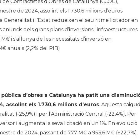
a de Contractistes d’Obres de Catalunya (CCOC),
estre de 2024, assolint els 1.730,6 milions d’euros
a Generalitat i l’Estat redueixen el seu ritme licitador en
anuncis dels grans plans d’inversions i infraestructures
5 M€ i s’allunya de les necessitats d’inversió en
M€ anuals (2,2% del PIB)
ió pública d’obres a Catalunya ha patit una disminuci
, assolint els 1.730,6 milions d’euros
. Aquesta caigu
litat (-25,9%) i per l’Administració Central (-22,4%). Per
nversor i augmenta la seva licitació en un 1%. En evolució
 trimestre de 2024, passant de 777 M€ a 953,6 M€ (+22,7%).