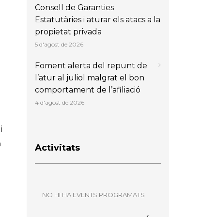
Consell de Garanties
Estatutàries i aturar els atacs a la
propietat privada
5 d'agost de 2026
Foment alerta del repunt de
l’atur al juliol malgrat el bon
comportament de l’afiliació
4 d'agost de 2026
i
n
Activitats
NO HI HA EVENTS PROGRAMATS