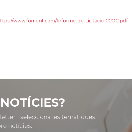
ttps://www.foment.com/Informe-de-Licitacio-CCOC.pdf
NOTÍCIES?
letter i selecciona les temàtiques
re notícies.