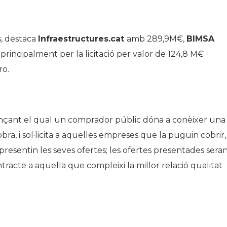
s, destaca
Infraestructures.cat
amb 289,9M€,
BIMSA
principalment per la licitació per valor de 124,8 M€
ro.
jançant el qual un comprador públic dóna a conèixer una
bra, i sol·licita a aquelles empreses que la puguin cobrir, 
, presentin les seves ofertes; les ofertes presentades sera
ntracte a aquella que compleixi la millor relació qualitat