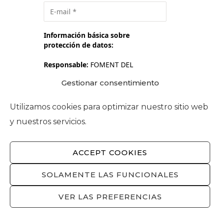
Información básica sobre
protección de datos:
Responsable:
FOMENT DEL
TREBALL NACIONAL.
Gestionar consentimiento
Finalidad:
Suscripción a Newsletter
y en su caso, para prospección
Utilizamos cookies para optimizar nuestro sitio web
comercial.
y nuestros servicios.
Más información y
derechos:
Política de privacidad.
ACCEPT COOKIES
Acepto el tratamiento de mis
datos personales para la finalidad
SOLAMENTE LAS FUNCIONALES
anteriormente detallada.
VER LAS PREFERENCIAS