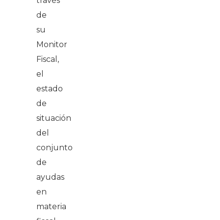
través
de
su
Monitor
Fiscal,
el
estado
de
situación
del
conjunto
de
ayudas
en
materia