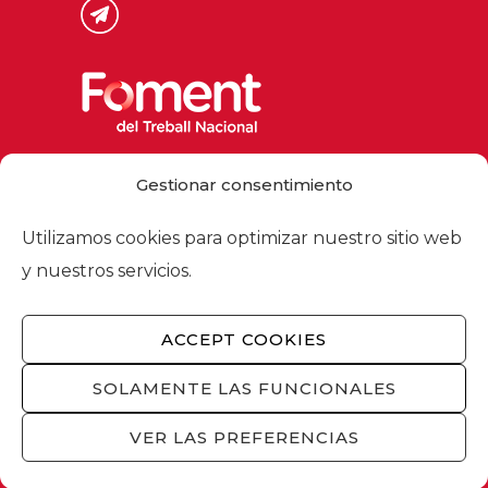
Via Laietana 32, 08003 Barcelona
Gestionar consentimiento
Tel. 93 484 12 00
foment@foment.com
Utilizamos cookies para optimizar nuestro sitio web
y nuestros servicios.
ACCEPT COOKIES
© 2026 - Foment del Treball Nacional
Nosotros
/
Asociados
/
Comisiones
/
SOLAMENTE LAS FUNCIONALES
Actualidad
/
Servicios
/
Aviso legal
/
Política
de privacidad
/
Política de cookies
/
VER LAS PREFERENCIAS
Privacidad redes sociales