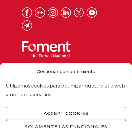
Via Laietana 32, 08003 Barcelona
Gestionar consentimiento
Tel. 93 484 12 00
foment@foment.com
Utilizamos cookies para optimizar nuestro sitio web
y nuestros servicios.
ACCEPT COOKIES
© 2026 - Foment del Treball Nacional
Nosotros
/
Asociados
/
Comisiones
/
SOLAMENTE LAS FUNCIONALES
Actualidad
/
Servicios
/
Aviso legal
/
Política