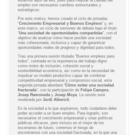
estamos lejos de ello, pues para mejorar la calidad del
empleo son necesarios cambios estructurales y
estratégicos.
Por este motivo, hemos creado el ciclo de jornadas
“
Crecimiento Empresarial y Buenos Empleos
” y, en
este marco, un ciclo de sesiones de debate bajo el título
“
Una sociedad de oportunidades compartidas
”, con el
objetivo de analizar cómo hacer posible una sociedad
más cohesionada, inclusiva y capaz de garantizar
oportunidades reales de progreso y dignidad para todos.
Tras una primera sesión titulada “
Buenos empleos para
todos
”, centrada en la importancia del trabajo digno
como motor de inclusión, cohesión social y
sostenibilidad económica, así como en la necesidad de
impulsar un modelo productivo capaz de combinar
competitividad empresarial y compromiso social, esta
segunda jornada abordará “
Cómo evitar una sociedad
fracturada
”, con la participación de
Felipe Campos
,
Josep Ramoneda
y
Josep Moya
. La sesión será
moderada por
Jordi Alberich
.
En la sociedad a la que aspiramos, todo ciudadano debe
poder acceder a un buen empleo. Para lograrlo, son
necesarios el crecimiento empresarial y unas políticas
públicas eficaces, pero incluso en el mejor de los
escenarios de futuro, corremos el riesgo de
encontrarnos con una sociedad fracturada, en la que una