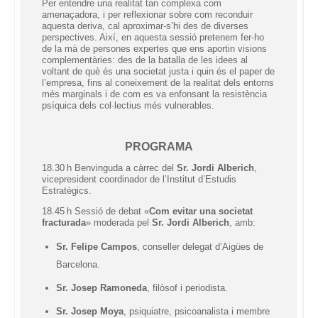
Per entendre una realitat tan complexa com
amenaçadora, i per reflexionar sobre com reconduir
aquesta deriva, cal aproximar-s’hi des de diverses
perspectives. Així, en aquesta sessió pretenem fer-ho
de la mà de persones expertes que ens aportin visions
complementàries: des de la batalla de les idees al
voltant de què és una societat justa i quin és el paper de
l’empresa, fins al coneixement de la realitat dels entorns
més marginals i de com es va enfonsant la resistència
psíquica dels col·lectius més vulnerables.
PROGRAMA
18.30 h Benvinguda a càrrec del
Sr. Jordi Alberich
,
vicepresident coordinador de l’Institut d’Estudis
Estratègics.
18.45 h Sessió de debat «
Com evitar una societat
fracturada
» moderada pel
Sr. Jordi Alberich
,
amb:
Sr. Felipe Campos
, conseller delegat d’Aigües de
Barcelona.
Sr. Josep Ramoneda
, filòsof i periodista.
Sr. Josep Moya
, psiquiatre, psicoanalista i membre