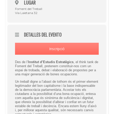
LUGAR
Foment del Treball
Via Laietana 32
DETALLES DEL EVENTO
Inscripció
Des de l’
Institut d’Estudis Estratègics
, el
think tank
de
Foment del Treball, pretenem constituir-nos com un
espai de trobada, debat i elaboració de propostes per a
una major generació de bones ocupacions.
Un treball digne a l’abast de tothom és el primer element
legitimador del bon capitalisme i la base indispensable
de la democràcia parlamentària. Acostar tots els
ciutadans a la possibilitat d’una bona ocupació, entesa
com aquella que és sinònima de suficiència i dignitat,
que ofereix la possibilitat d’albirar i confiar en un futur
estable de treball i decència. Encara estem lluny d’això
i, per millorar aquesta qualitat, són necessaris canvis