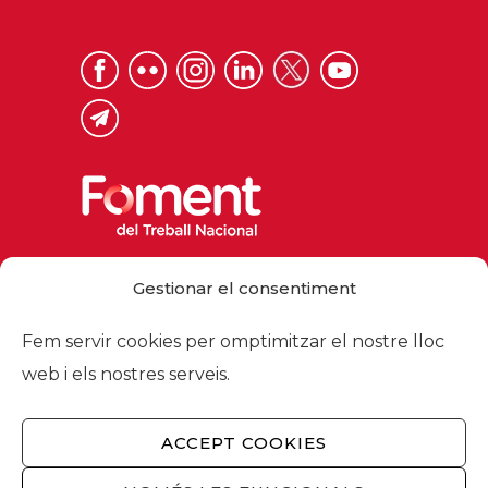
Via Laietana 32, 08003 Barcelona
Gestionar el consentiment
Tel. 93 484 12 00
foment@foment.com
Fem servir cookies per omptimitzar el nostre lloc
web i els nostres serveis.
ACCEPT COOKIES
© 2026 - Foment del Treball Nacional
Nosaltres
/
Associats
/
Comissions
/