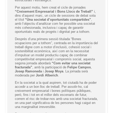
estructurals i estratègics.
Per aquest motiu, hem creat el cicle de jornades
“Creixement Empresarial i Bons Llocs de Treball”
i,
dins d’aquest marc, un cicle de sessions de debat sota
el títol
“Una societat d’oportunitats compartides”
,
amb l’objectiu d’analitzar com fer possible una societat
més cohesionada, inclusiva i capaç de garantir
oportunitats reals de progrés i dignitat per a tothom.
Després d’una primera sessió titulada “Bones
ocupacions per a tothom”, centrada en la importància del
treball digne com a motor d’inclusió, cohesió social i
sostenibilitat econòmica, així com en la necessitat
d’impulsar un model productiu capaç de combinar
competitivitat empresarial i compromís social, aquesta
segona jornada abordarà
“Com evitar una societat
fracturada”
, amb la participació de
Felipe Campos
,
Josep Ramoneda
i
Josep Moya
. La jornada serà
moderada per
Jordi Alberich
.
En la societat a la qual aspirem, tot ciutadà ha de poder
accedir a un bon lloc de treball. Per assolir-ho, cal
creixement empresarial i bones polítiques públiques,
però, fins i tot en el millor dels escenaris de futur,
correm el risc de trobar-nos amb una societat fracturada,
on una part significativa de les persones hagi caigut en
una marginalitat irreversible.