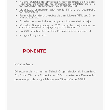
Nueva cultura de empresa y condiciones de trabajo.
Factores de éxito de los procesos de cambio para la
construcción de la excelencia empresarial.
Liderazgo transformador de la PRL y su desarrollo
competencial.
Formulación de proyectos de cambio en PRL según el
Marco Lógico.
Cuadro de Mando Integral y condiciones de trabajo.
Modelo Simapro de la OIT para la mejora de las
condiciones de trabajo y la productividad.
La PRL, motor de cambio. Experiencia empresarial.
Preguntas y debate.
PONENTE
Mónica Seara.
Directora de Humanas Salud Organziacional. Ingeniero
Agrícola. Técnico Superior en PRL. Master en Desarrollo
personal y Liderazgo. Master en Dirección de RRHH.