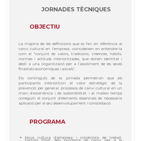
JORNADES TÈCNIQUES
OBJECTIU
La majoria de les definicions que es fan en referència al
canvi cultural en l’empresa, coincideixen en entendre-la
com el “conjunt de valors, tradicions, creences, hàbits,
normes i actituds interioritzades, que donen identitat i
destí a una organització per a l’assoliment de les seves
finalitats econòmiques i socials”.
Els continguts de la jornada permetran que els
participants interioritzin el valor estratègic de la
prevenció per generar processos de canvi cultural en un
marc d’excel·lència i de sostenibilitat, i al mateix temps
coneguin el conjunt d’elements essencials de necessària
aplicació per al seu desenvolupament i consolidació.
PROGRAMA
Nova cultura d’empresa i condicions de treball.
Factors d’èxit dels processos de canvi per a la