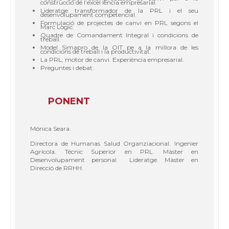
construcció de l’excel·lència empresarial.
Lideratge transformador de la PRL i el seu
desenvolupament competencial.
Formulació de projectes de canvi en PRL segons el
Marc Lògic.
Quadre de Comandament Integral i condicions de
treball.
Model Simapro de la OIT pe a la millora de les
condicions de treball i la productivitat.
La PRL, motor de canvi. Experiència empresarial.
Preguntes i debat.
PONENT
Mónica Seara.
Directora de Humanas Salud Organziacional. Ingenier
Agrícola. Técnic Superior en PRL. Màster en
Desenvolupament personal Lideratge. Màster en
Direcció de RRHH.