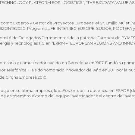
 TECHNOLOGY PLATFORM FOR LOGISTICS”, “THE BIG DATA VALUE AS
 como Experto y Gestor de Proyectos Europeos, el Sr. Emilio Mulet, h
RIZONTE2020, Programa LIFE, INTERREG EUROPE, SUDOE, POCTEFA 
 Comité de Delegados Permanentes de la patronal Europea de PYMES
 Energía y Tecnologías TIC en “ERRIN – “EUROPEAN REGIONS AND IN
resario y comunicador nacido en Barcelona en 1987. Fundó su primer
or Telefónica. Ha sido nombrado Innovador del Año en 2011 por la pub
 de Girona Empresa 2010.
rabajo en su última empresa, IdeaFoster, con la docencia en ESADE (
donde es miembro externo del equipo investigador del centro de inves