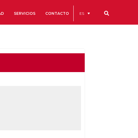
ES
AD
SERVICIOS
CONTACTO
Nuestros códigos
Cuentas Anuales
Código Ético y de Buen Gobierno
Estatutos
cs
Portal de la Transparencia
studios
s