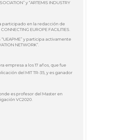
SOCIATION” y “ARTEMIS INDUSTRY
a participado en la redacción de
y CONNECTING EUROPE FACILITIES.
 “UEAPME” y participa activamente
NOVATION NETWORK”.
a empresa a los 17 años, que fue
licación del MIT TR-35, y es ganador
donde es profesor del Master en
tigación VC2020.