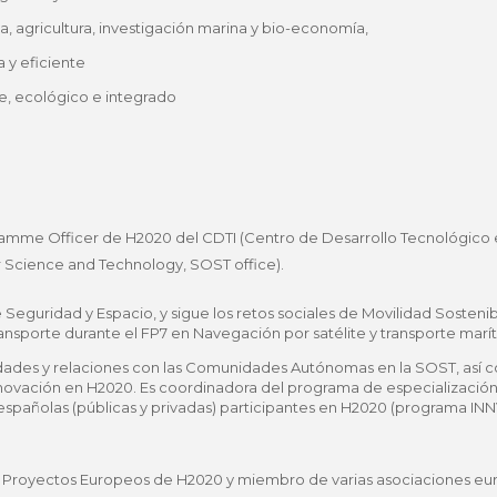
, agricultura, investigación marina y bio-economía,
a y eficiente
te, ecológico e integrado
amme Officer de H2020 del CDTI (Centro de Desarrollo Tecnológico e I
or Science and Technology, SOST office).
e Seguridad y Espacio, y sigue los retos sociales de Movilidad Soste
ansporte durante el FP7 en Navegación por satélite y transporte marí
ividades y relaciones con las Comunidades Autónomas en la SOST, así 
novación en H2020. Es coordinadora del programa de especialización
 españolas (públicas y privadas) participantes en H2020 (programa I
 Proyectos Europeos de H2020 y miembro de varias asociaciones eur