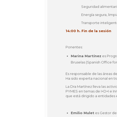
Seguridad alimentaria
Energía segura, limpi
Transporte inteligen
14:00 h. Fin de la sesión
Ponentes:
Marina Martínez
es Progr
Bruselas (Spanish Office f
Es responsable de las áreas d
Ha sido experta nacional en tr
La Dra Martínez lleva las act
PYMES en temas de I+D+I e In
que está dirigido a entidades
Emilio Mulet
es Gestor de