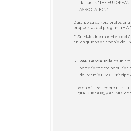
destacar: “THE EUROPEAN
ASSOCIATION”.
Durante su carrera profesional
propuestas del programa HO
El Sr. Mulet fue miembro del
en los grupos de trabajo de
Pau Garcia-Mila
es un emp
posteriormente adquirida p
del premio FPdGI Príncipe
Hoy en día, Pau coordina su t
Digital Business), y en IMD, 