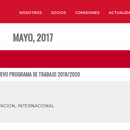
NOSOTROS
SOCIOS
COMISIONES
ACTUALID
MAYO, 2017
Sobre nosotros
Órganos de Gobierno
Órganos Consultivos
Estructura Ejecutiva
NUEVO PROGRAMA DE TRABAJO 2018/2020
Institut d’Estudis Estratègi
Organizaciones sectoriales
Sociedad Barcelonesa de E
Económicos y Sociales
ACIÓN,
INTERNACIONAL
Organizaciones territoriale
Conoce más