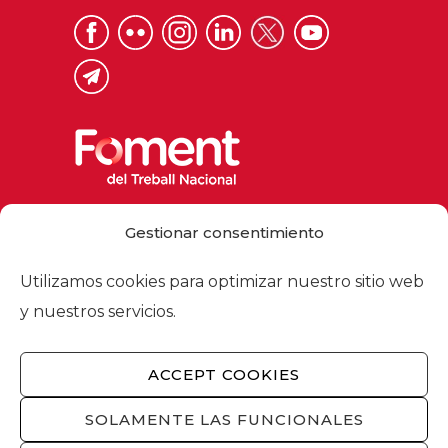
Via Laietana 32, 08003 Barcelona
Gestionar consentimiento
Tel. 93 484 12 00
foment@foment.com
Utilizamos cookies para optimizar nuestro sitio web
y nuestros servicios.
ACCEPT COOKIES
© 2026 - Foment del Treball Nacional
Nosotros
/
Asociados
/
Comisiones
/
SOLAMENTE LAS FUNCIONALES
Actualidad
/
Servicios
/
Aviso legal
/
Política