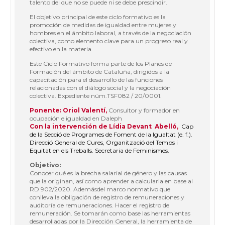
talento del que no se puede ni se debe prescindir.
El objetivo principal de este ciclo formativo es la
promoción de medidas de igualdad entre mujeres y
hombres en el ámbito laboral, a través de la negociación
colectiva, como elemento clave para un progreso real y
efectivo en la materia.
Este Ciclo Formativo forma parte de los Planes de
Formación del ámbito de Cataluña, dirigidos a la
capacitación para el desarrollo de las funciones
relacionadas con el diálogo social y la negociación
colectiva. Expediente núm.TSF082 / 20/0001.
Ponente: Oriol Valentí,
Consultor y formador en
ocupación e igualdad en Daleph
Con la intervención de Lídia Devant Abelló,
Cap
de la Secció de Programes de Foment de la Igualtat (e. f.).
Direcció General de Cures, Organització del Temps i
Equitat en els Treballs. Secretaria de Feminismes.
Objetivo:
Conocer qué es la brecha salarial de género y las causas
que la originan, así como aprender a calcularla en base al
RD 902/2020. Ademásdel marco normativo que
conlleva la obligación de registro de remuneraciones y
auditoría de remuneraciones. Hacer el registro de
remuneración. Se tomarán como base las herramientas
desarrolladas por la Dirección General, la herramienta de