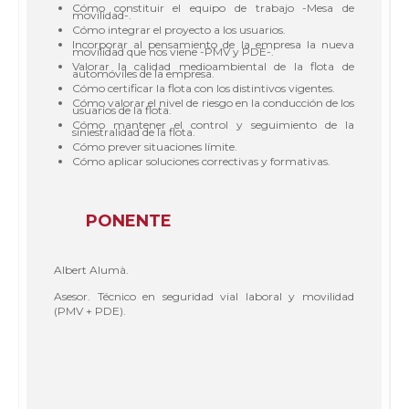
Cómo constituir el equipo de trabajo -Mesa de
movilidad-.
Cómo integrar el proyecto a los usuarios.
Incorporar al pensamiento de la empresa la nueva
movilidad que nos viene -PMV y PDE-.
Valorar la calidad medioambiental de la flota de
automóviles de la empresa.
Cómo certificar la flota con los distintivos vigentes.
Cómo valorar el nivel de riesgo en la conducción de los
usuarios de la flota.
Cómo mantener el control y seguimiento de la
siniestralidad de la flota.
Cómo prever situaciones límite.
Cómo aplicar soluciones correctivas y formativas.
PONENTE
Albert Alumà.
Asesor. Técnico en seguridad vial laboral y movilidad
(PMV + PDE).