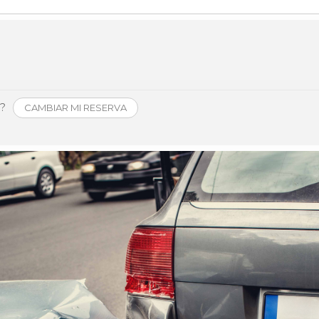
Història
Galeria de Presidents
Biblioteca Arxiu
Seu Social
o?
CAMBIAR MI RESERVA