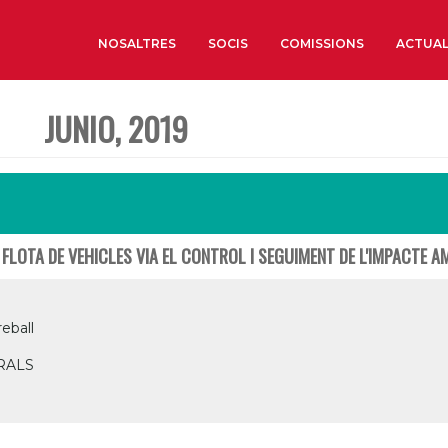
NOSALTRES
SOCIS
COMISSIONS
ACTUAL
JUNIO, 2019
Sobre nosaltres
Òrgans de Govern
Òrgans Consultius
Estructura Executiva
 FLOTA DE VEHICLES VIA EL CONTROL I SEGUIMENT DE L'IMPACTE A
Institut d’Estudis Estrat
Societat Barcelonesa d’
Econòmics i Socials
eball
Organitzacions territori
RALS
Organitzacions sectoria
Coneix més