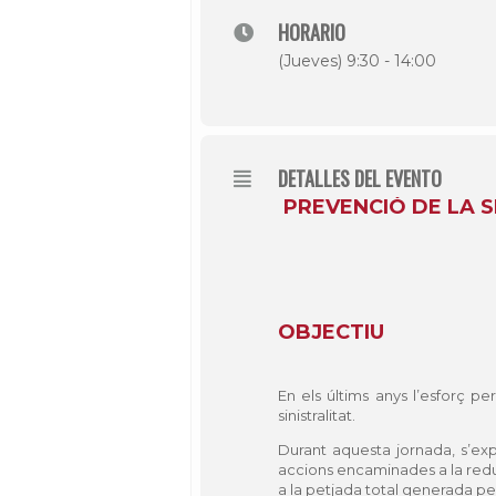
HORARIO
(Jueves) 9:30 - 14:00
DETALLES DEL EVENTO
PREVENCIÓ DE LA S
OBJECTIU
En els últims anys l’esforç pe
sinistralitat.
Durant aquesta jornada, s’exp
accions encaminades a la reducc
a la petjada total generada per