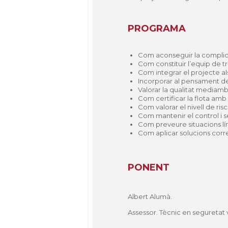
PROGRAMA
Com aconseguir la complicit
Com constituir l’equip de tr
Com integrar el projecte als
Incorporar al pensament de
Valorar la qualitat mediamb
Com certificar la flota amb e
Com valorar el nivell de risc
Com mantenir el control i seg
Com preveure situacions lím
Com aplicar solucions corre
PONENT
Albert Alumà.
Assessor. Tècnic en seguretat v