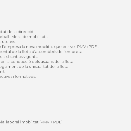
at de la direcció.
eball -Mesa de mobilitat-.
 usuaris.
 l’empresa la nova mobilitat que ens ve -PMV i PDE-.
iental de la flota d’automòbils de l’empresa.
ls distintius vigents.
 en la conducció dels usuaris de la flota.
uiment de la sinistralitat de la flota.
it.
ctives i formatives.
ial laboral i mobilitat (PMV + PDE).