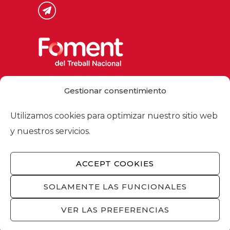
Via Laietana 32, 08003 Barcelona
Gestionar consentimiento
Tel. 93 484 12 00
foment@foment.com
Utilizamos cookies para optimizar nuestro sitio web
y nuestros servicios.
ACCEPT COOKIES
© 2026 - Foment del Treball Nacional
Nosotros
/
Asociados
/
Comisiones
/
SOLAMENTE LAS FUNCIONALES
Actualidad
/
Servicios
/
Aviso legal
/
Política
de privacidad
/
Política de cookies
/
VER LAS PREFERENCIAS
Privacidad redes sociales