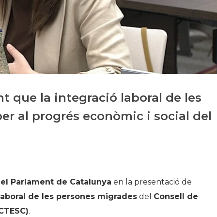
Historia
Galería de Presidentes
Biblioteca Archivo
Sede Social
 que la integració laboral de les
er al progrés econòmic i social del
del Parlament de Catalunya
en la presentació de
laboral de les persones migrades
del
Consell de
(CTESC)
.