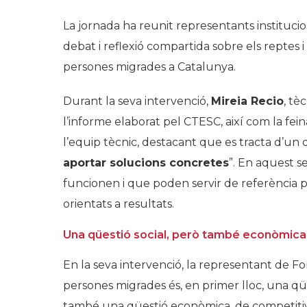
La jornada ha reunit representants instituciona
debat i reflexió compartida sobre els reptes i
persones migrades a Catalunya.
Durant la seva intervenció,
Mireia Recio
, tè
l’informe elaborat pel CTESC, així com la fe
l’equip tècnic, destacant que es tracta d’un
aportar solucions concretes
”. En aquest s
funcionen i que poden servir de referència p
orientats a resultats.
Una qüestió social, però també econòmica 
En la seva intervenció, la representant de F
persones migrades és, en primer lloc, una q
també una qüestió econòmica, de competitivita