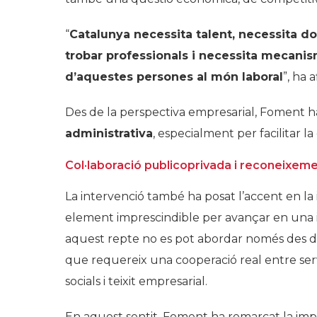
“
Catalunya necessita talent, necessita do
trobar professionals i necessita mecanisme
d’aquestes persones al món laboral
”, ha 
Des de la perspectiva empresarial, Foment h
administrativa
, especialment per facilitar l
Col·laboració publicoprivada i reconeixeme
La intervenció també ha posat l’accent en la
element imprescindible per avançar en una in
aquest repte no es pot abordar només des de 
que requereix una cooperació real entre serv
socials i teixit empresarial.
En aquest sentit, Foment ha remarcat la imp