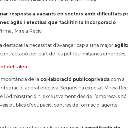
nar resposta a vacants en sectors amb dificultats p
s àgils i efectius que facilitin la incorporació
afirmat Mireia Recio.
a destacat la necessitat d’avançar cap a una major
agilit
a contractació per part de les petites i mitjanes empreses.
nt del talent
 importància de la
col·laboració publicoprivada
com a
tegració laboral efectiva. Segons ha exposat Mireia Reci
l’Administració ni exclusivament des de l’empresa, sinó
eis públics d’ocupació, centres de formació, agents
ortància de reforçar els programes d’
acreditació de