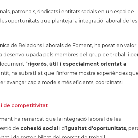
ls, patronals, sindicats i entitats socials en un espai de
 les oportunitats que planteja la integració laboral de les
cnica de Relacions Laborals de Foment, ha posat en valor
ina desenvolupada pels membres del grup de treball i pe
 document “
rigorós, útil i especialment orientat a
entit, ha subratllat que l’informe mostra experiències qu
er avançar cap a models més eficients, coordinats i
i de competitivitat
oment ha remarcat que la integració laboral de les
üestió de
cohesió social
i d’
igualtat d’oportunitats
, per
t i de sostenibilitat del mercat de treball.