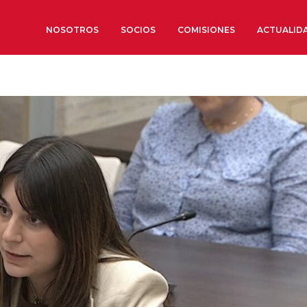
NOSOTROS
SOCIOS
COMISIONES
ACTUALID
Sobre nosotros
Órganos de Gobierno
Órganos Consultivos
Estructura Ejecutiva
Institut d’Estudis Estratègi
Organizaciones sectoriales
Sociedad Barcelonesa de E
Económicos y Sociales
Organizaciones territoriale
Conoce más