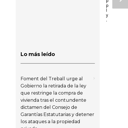
p
p
l
y
.
Lo más leído
Foment del Treball urge al
Gobierno la retirada de la ley
que restringe la compra de
vivienda tras el contundente
dictamen del Consejo de
Garantías Estatutarias y detener
los ataques a la propiedad