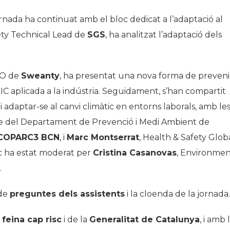
jornada ha continuat amb el bloc dedicat a l’adaptació al
ety Technical Lead de
SGS
, ha analitzat l’adaptació dels
EO de
Sweanty
, ha presentat una nova forma de preveni
CSIC aplicada a la indústria. Seguidament, s’han compartit
 i adaptar-se al canvi climàtic en entorns laborals, amb le
le del Departament de Prevenció i Medi Ambient de
COPARC3 BCN
, i
Marc Montserrat
, Health & Safety Glob
c ha estat moderat per
Cristina Casanovas
, Environmen
.
 de
preguntes dels assistents
i la cloenda de la jornada.
 feina cap risc
i de la
Generalitat de Catalunya
, i amb 