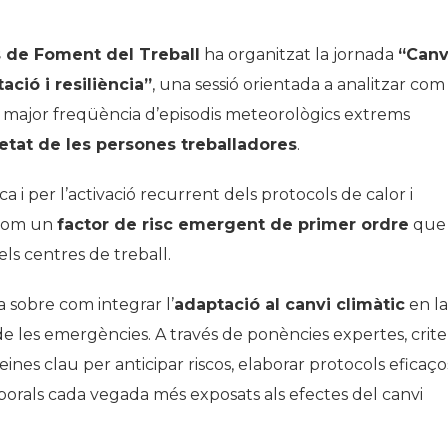
s de Foment del Treball
ha organitzat la jornada
“Canv
ació i resiliència”
, una sessió orientada a analitzar com
a major freqüència d’episodis meteorològics extrems
retat de les persones treballadores
.
a i per l’activació recurrent dels protocols de calor i
t com un
factor de risc emergent de primer ordre
que
els centres de treball.
a sobre com integrar l’
adaptació al canvi climàtic
en la
 de les emergències. A través de ponències expertes, crite
eines clau per anticipar riscos, elaborar protocols eficaços
borals cada vegada més exposats als efectes del canvi