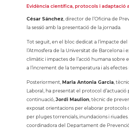
Evidència científica, protocols i adaptació 
César Sánchez
, director de l’Oficina de Pr
la sessió amb la presentació de la jornada.
Tot seguit, en el bloc dedicat a l’impacte del 
l’Atmosfera de la Universitat de Barcelona i 
climàtic i impactes de l’acció humana sobre e
a l’increment de la temperatura i als efecte
Posteriorment,
Maria Antonia Garcia
, tècn
Laboral, ha presentat el protocol d’actuació p
continuació,
Jordi Maulion
, tècnic de preven
exposat orientacions per elaborar protocols 
per pluges torrencials, inundacions i riuade
coordinadora del Departament de Prevenció