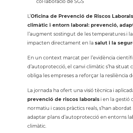
col·laboració de SGS
L’
Oficina de Prevenció de Riscos Laboral
climàtic i entorn laboral: prevenció, adapt
l’augment sostingut de les temperatures i l
impacten directament en la
salut i la segu
En un context marcat per l’evidència científic
d’autoprotecció, el canvi climàtic s’ha situa
obliga les empreses a reforçar la resiliència d
La jornada ha ofert una visió tècnica i aplicad
prevenció de riscos laborals
i en la gestió
normatiu i casos pràctics reals, s’han abordat 
adaptar plans d’autoprotecció en entorns la
climàtic.