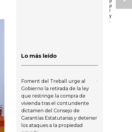
p
p
l
y
.
Lo más leído
Foment del Treball urge al
Gobierno la retirada de la ley
que restringe la compra de
vivienda tras el contundente
dictamen del Consejo de
Garantías Estatutarias y detener
los ataques a la propiedad