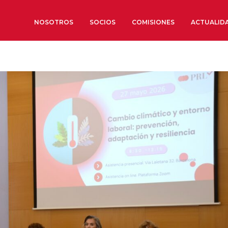
NOSOTROS
SOCIOS
COMISIONES
ACTUALID
Sobre nosotros
Órganos de Gobierno
Órganos Consultivos
Estructura Ejecutiva
Institut d’Estudis Estratègi
Organizaciones sectoriales
Sociedad Barcelonesa de E
Económicos y Sociales
Organizaciones territoriale
Conoce más