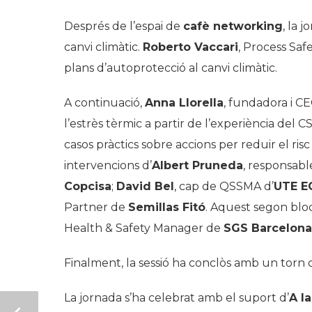
Després de l’espai de
cafè networking
, la 
canvi climàtic.
Roberto Vaccari
, Process Saf
plans d’autoprotecció al canvi climàtic.
A continuació,
Anna Llorella
, fundadora i C
l’estrès tèrmic a partir de l’experiència del 
casos pràctics sobre accions per reduir el risc
intervencions d’
Albert Pruneda
, responsab
Copcisa
;
David Bel
, cap de QSSMA d’
UTE E
Partner de
Semillas Fitó
. Aquest segon blo
Health & Safety Manager de
SGS Barcelona
Finalment, la sessió ha conclòs amb un torn
La jornada s’ha celebrat amb el suport d’
A la