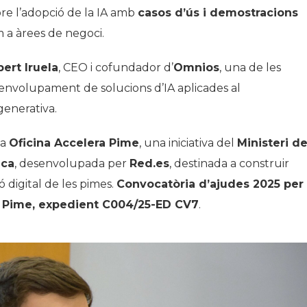
bre l’adopció de la IA amb
casos d’ús i demostracions
m a àrees de negoci.
bert Iruela
, CEO i cofundador d’
Omnios
, una de les
senvolupament de solucions d’IA aplicades al
generativa.
 a
Oficina Accelera Pime
, una iniciativa del
Ministeri d
ica
, desenvolupada per
Red.es
, destinada a construir
 digital de les pimes.
Convocatòria d’ajudes 2025 per
ra Pime, expedient C004/25-ED CV7
.