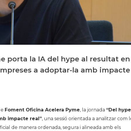
Historia
Galería de Presidentes
Biblioteca Archivo
Sede Social
porta la IA del hype al resultat en
 empreses a adoptar-la amb impacte
de
Foment Oficina Acelera Pyme
, la jornada
“Del hype
amb impacte real”
, una sessió orientada a analitzar com l
ificial de manera ordenada, segura i alineada amb els