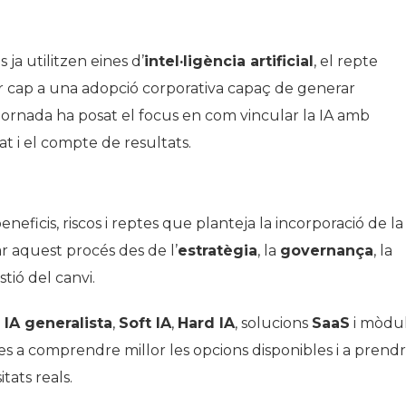
a utilitzen eines d’
intel·ligència artificial
, el repte
ar cap a una adopció corporativa capaç de generar
 jornada ha posat el focus en com vincular la IA amb
at i el compte de resultats.
eneficis, riscos i reptes que planteja la incorporació de la
ar aquest procés des de l’
estratègia
, la
governança
, la
estió del canvi.
e
IA generalista
,
Soft IA
,
Hard IA
, solucions
SaaS
i mòdu
es a comprendre millor les opcions disponibles i a prend
tats reals.