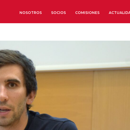
NOSOTROS
SOCIOS
COMISIONES
ACTUALID
Sobre nosotros
Órganos de Gobierno
Órganos Consultivos
Estructura Ejecutiva
Institut d’Estudis Estratègi
Organizaciones sectoriales
Sociedad Barcelonesa de E
Económicos y Sociales
Organizaciones territoriale
Conoce más