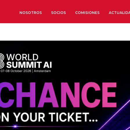
NOSOTROS
SOCIOS
COMISIONES
ACTUALID
Sobre nosotros
Órganos de Gobierno
Órganos Consultivos
Estructura Ejecutiva
Institut d’Estudis Estratègi
Organizaciones sectoriales
Sociedad Barcelonesa de E
Económicos y Sociales
Organizaciones territoriale
Conoce más