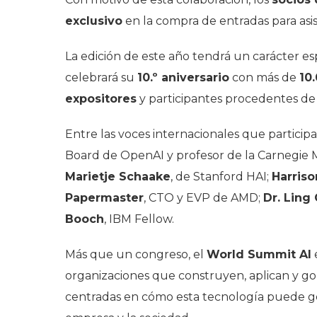
exclusivo
en la compra de entradas para asis
La edición de este año tendrá un carácter e
celebrará su
10.º aniversario
con más de
10
expositores
y participantes procedentes d
Entre las voces internacionales que partici
Board de OpenAI y profesor de la Carnegie M
Marietje Schaake
, de Stanford HAI;
Harris
Papermaster
, CTO y EVP de AMD;
Dr. Ling
Booch
, IBM Fellow.
Más que un congreso, el
World Summit AI
organizaciones que construyen, aplican y gobi
centradas en cómo esta tecnología puede gen