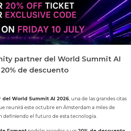
Historia
Galería de Presidentes
Biblioteca Archivo
Sede Social
ity partner del World Summit AI
n 20% de descuento
 del World Summit AI 2026
, una de las grandes citas
, que reunirá este octubre en Ámsterdam a miles de
 definiendo el futuro de esta tecnología.
 de Foment
podrán acceder a un
20% de descuento