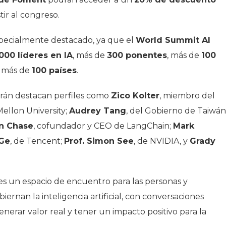
tir al congreso.
specialmente destacado, ya que el
World Summit AI
.000 líderes en IA
, más de
300 ponentes
, más de
100
e más de
100 países
.
parán destacan perfiles como
Zico Kolter
, miembro del
ellon University;
Audrey Tang
, del Gobierno de Taiwán
on Chase
, cofundador y CEO de LangChain;
Mark
 Ge
, de Tencent;
Prof. Simon See
, de NVIDIA, y
Grady
es un espacio de encuentro para las personas y
ernan la inteligencia artificial, con conversaciones
erar valor real y tener un impacto positivo para la