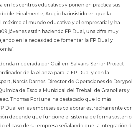
ica en los centros educativos y ponen en práctica sus
oble. Finalmente, Aregio ha insistido en que la
al máximo el mundo educativo y el empresarial y ha
09 jóvenes están haciendo FP Dual, una cifra muy
bajando en la necesidad de fomentar la FP Dual y
nomía”.
edonda moderada por Guillem Salvans, Senior Project
inador de la Alianza para la FP Dual y con la
art, Narcís Darnes, Director de Operaciones de Derypol
uímica de Escola Municipal del Treball de Granollers y
reac. Thomas Portune, ha destacado que lo más
 FP Dual en las empresas es colaborar estrechamente co
ción depende que funcione el sistema de forma sostenib
ado el caso de su empresa señalando que la integración 