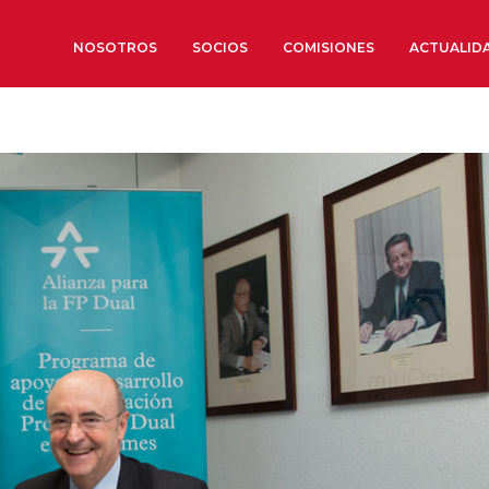
NOSOTROS
SOCIOS
COMISIONES
ACTUALID
Sobre nosotros
Órganos de Gobierno
Órganos Consultivos
Estructura Ejecutiva
Institut d’Estudis Estratègi
Organizaciones sectoriales
Sociedad Barcelonesa de E
Económicos y Sociales
Organizaciones territoriale
Conoce más