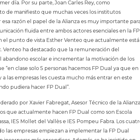
imer día. Por su parte, Joan Carles Rey, como
o de manifiesto que muchas veces los institutos
 esa razón el papel de la Alianza es muy importante par
unicación fluida entre ambos actores esenciales en la FP
n el punto de vista Esther Venteo que actualmente está
c. Venteo ha destacado que la remuneración del
el abandono escolar e incrementar la motivación de los
e “en clase solo 5 personas hacemos FP Dual ya que en 
y a las empresas les cuesta mucho más entrar en este
ndo pudiera hacer FP Dual”.
erado por Xavier Fabregat, Asesor Técnico de la Alianz
ivos que actualmente hacen FP Dual como son Escola
assa, IES Mollet del Vallès e IES Pompeu Fabra. Los cuat
do las empresas empiezan a implementar la FP Dual