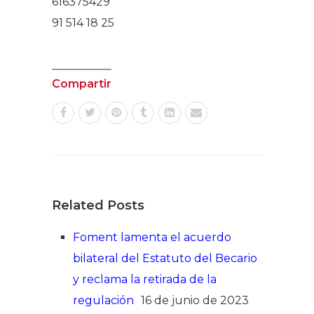
616375429
639 
91 514 18 25
934
Compartir
Related Posts
Foment lamenta el acuerdo
bilateral del Estatuto del Becario
y reclama la retirada de la
regulación
16 de junio de 2023