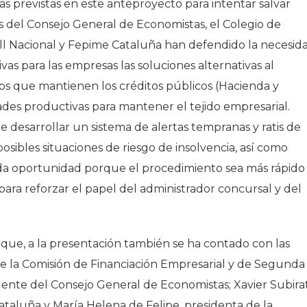
tas previstas en este anteproyecto para intentar salvar
s del Consejo General de Economistas, el Colegio de
l Nacional y Fepime Cataluña han defendido la necesid
as para las empresas las soluciones alternativas al
egios que mantienen los créditos públicos (Hacienda y
dades productivas para mantener el tejido empresarial.
desarrollar un sistema de alertas tempranas y ratis de
osibles situaciones de riesgo de insolvencia, así como
nda oportunidad porque el procedimiento sea más rápido
ara reforzar el papel del administrador concursal y del
rque, a la presentación también se ha contado con las
de la Comisión de Financiación Empresarial y de Segunda
ente del Consejo General de Economistas; Xavier Subirat
taluña y María Helena de Felipe, presidenta de la