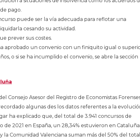
solución a situaciones de insolvencia como los acuerdos 
 de pago.
oncurso puede ser la vía adecuada para reflotar una
quidarla cesando su actividad.
que prever sus costes.
se ha aprobado un convenio con un finiquito igual o superi
os, o si se ha incumplido el convenio, se abre la sección
aluña
del Consejo Asesor del Registro de Economistas Forense
cordado algunas des los datos referentes a la evolució
ugar ha explicado que, del total de 3.941 concursos de
o de 2021 en España, un 28,34% estuvieron en Cataluña
y la Comunidad Valenciana suman más del 50% del tota