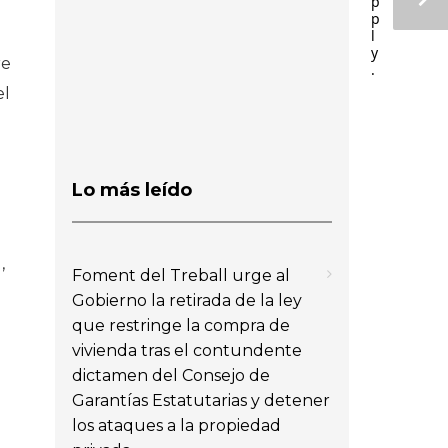
p
p
l
y
re
.
el
Lo más leído
,
Foment del Treball urge al
Gobierno la retirada de la ley
que restringe la compra de
vivienda tras el contundente
dictamen del Consejo de
Garantías Estatutarias y detener
los ataques a la propiedad