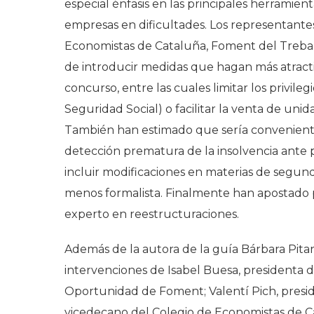
especial énfasis en las principales herramien
empresas en dificultades. Los representante
Economistas de Cataluña, Foment del Trebal
de introducir medidas que hagan más atractiv
concurso, entre las cuales limitar los privil
Seguridad Social) o facilitar la venta de uni
También han estimado que sería conveniente 
detección prematura de la insolvencia ante p
incluir modificaciones en materias de segu
menos formalista. Finalmente han apostado p
experto en reestructuraciones.
Además de la autora de la guía Bárbara Pita
intervenciones de Isabel Buesa, presidenta 
Oportunidad de Foment; Valentí Pich, presid
vicedecano del Colegio de Economistas de Ca