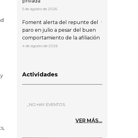
privada
5 de agosto de 2026
ad
Foment alerta del repunte del
paro en julio a pesar del buen
comportamiento de la afiliación
4 de agosto de 2026
Actividades
 y
_NO HAY EVENTOS
VER MÁS...
s,