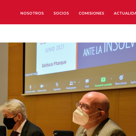
NOSOTROS
SOCIOS
COMISIONES
ACTUALID
Sobre nosotros
Órganos de Gobierno
Órganos Consultivos
Estructura Ejecutiva
Institut d’Estudis Estratègi
Organizaciones sectoriales
Sociedad Barcelonesa de E
Económicos y Sociales
Organizaciones territoriale
Conoce más