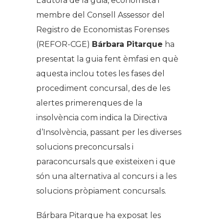
L’autora de la guia, economista i
membre del Consell Assessor del
Registro de Economistas Forenses
(REFOR-CGE)
Bárbara Pitarque
ha
presentat la guia fent èmfasi en què
aquesta inclou totes les fases del
procediment concursal, des de les
alertes primerenques de la
insolvència com indica la Directiva
d’Insolvència, passant per les diverses
solucions preconcursals i
paraconcursals que existeixen i que
són una alternativa al concurs i a les
solucions pròpiament concursals.
Bárbara Pitarque ha exposat les