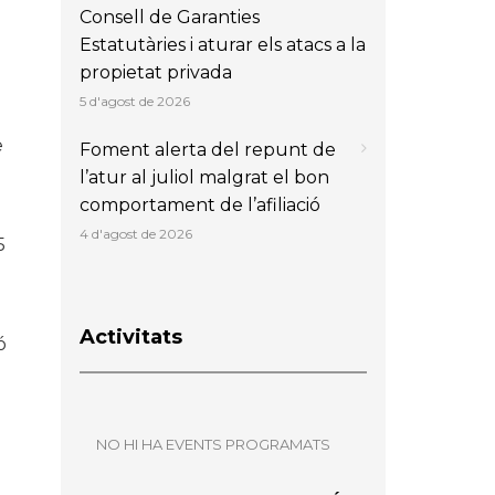
Consell de Garanties
Estatutàries i aturar els atacs a la
propietat privada
5 d'agost de 2026
e
Foment alerta del repunt de
l’atur al juliol malgrat el bon
comportament de l’afiliació
4 d'agost de 2026
5
Activitats
ó
NO HI HA EVENTS PROGRAMATS