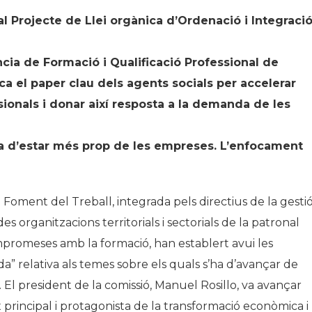
al Projecte de Llei orgànica d’Ordenació i Integraci
cia de Formació i Qualificació Professional de
a el paper clau dels agents socials per accelerar
ssionals i donar així resposta a la demanda de les
a d’estar més prop de les empreses. L’enfocament
oment del Treball, integrada pels directius de la gesti
 organitzacions territorials i sectorials de la patronal
mpromeses amb la formació, han establert avui les
da” relativa als temes sobre els quals s’ha d’avançar de
El president de la comissió, Manuel Rosillo, va avançar
 principal i protagonista de la transformació econòmica i