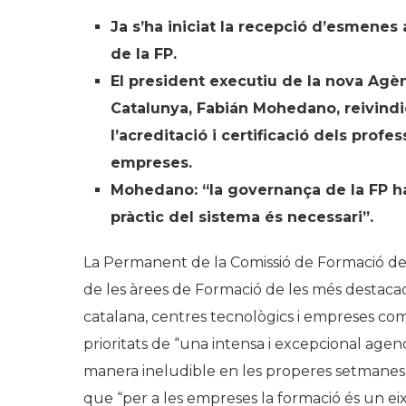
Ja s’ha iniciat la recepció d’esmenes 
de la FP.
El president executiu de la nova Agèn
Catalunya, Fabián Mohedano, reivindic
l’acreditació i certificació dels profe
empreses.
Mohedano: “la governança de la FP h
pràctic del sistema és necessari”.
La Permanent de la Comissió de Formació de F
de les àrees de Formació de les més destacades
catalana, centres tecnològics i empreses co
prioritats de “una intensa i excepcional agen
manera ineludible en les properes setmanes. 
que “per a les empreses la formació és un eix