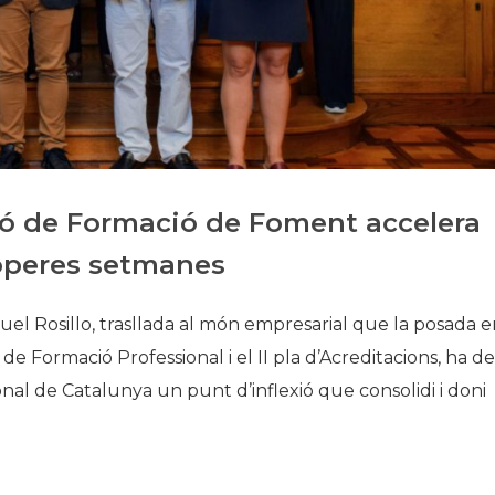
Història
Galeria de Presidents
Biblioteca Arxiu
Seu Social
ó de Formació de Foment accelera
roperes setmanes
uel Rosillo, trasllada al món empresarial que la posada 
 de Formació Professional i el II pla d’Acreditacions, ha de
nal de Catalunya un punt d’inflexió que consolidi i doni