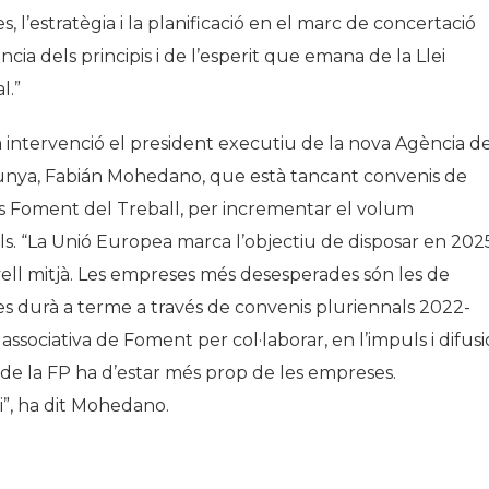
s, l’estratègia i la planificació en el marc de concertació
a dels principis i de l’esperit que emana de la Llei
l.”
eva intervenció el president executiu de la nova Agència d
alunya, Fabián Mohedano, que està tancant convenis de
lls Foment del Treball, per incrementar el volum
s. “La Unió Europea marca l’objectiu de disposar en 202
ell mitjà. Les empreses més desesperades són les de
 es durà a terme a través de convenis pluriennals 2022-
associativa de Foment per col·laborar, en l’impuls i difusi
 de la FP ha d’estar més prop de les empreses.
i”, ha dit Mohedano.