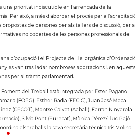
una prioritat indiscutible en l’arrencada de la
. Per això, a més d’abordar el procés per a l’acreditaci
propostes de persones per als tallers de discussió, per a
 formatives no cobertes de les persones professionals del
lana d’ocupació i el Projecte de Llei orgànica d’Ordenació
rrany es van traslladar nombroses aportacions i, en aquest
nes per al tràmit parlamentari.
 Foment del Treball està integrada per Ester Pagano
tamaria (FOEG), Esther Badia (FECIC), Juan José Meca
nez (CECOT), Montse Calvet (Aeball), Ferran Ninyerola
rmacio), Silvia Pont (Eurecat), Mònica Pérez/Lluc Pejó
rdina els treballs la seva secretària tècnica Iris Molina.