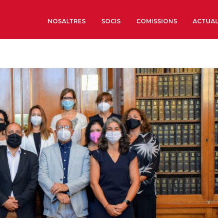
NOSALTRES
SOCIS
COMISSIONS
ACTUAL
Sobre nosaltres
Òrgans de Govern
Òrgans Consultius
Estructura Executiva
Institut d’Estudis Estrat
Societat Barcelonesa d’
Econòmics i Socials
Organitzacions territori
Organitzacions sectoria
Coneix més