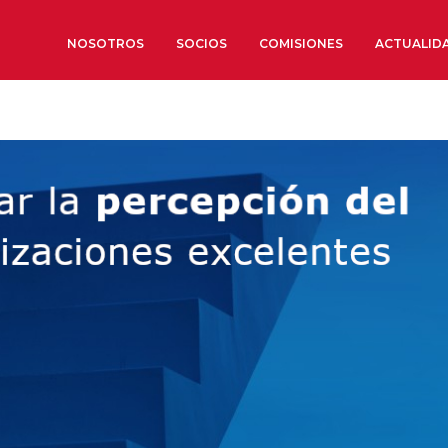
NOSOTROS
SOCIOS
COMISIONES
ACTUALID
Sobre nosotros
Órganos de Gobierno
Órganos Consultivos
Estructura Ejecutiva
Institut d’Estudis Estratègi
Organizaciones sectoriales
Sociedad Barcelonesa de E
Económicos y Sociales
Organizaciones territoriale
Conoce más