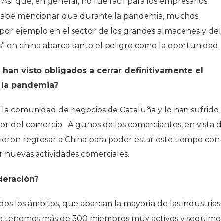
Así que, en general, no fue fácil para los empresarios
 cabe mencionar que durante la pandemia, muchos
 por ejemplo en el sector de los grandes almacenes y del
is” en chino abarca tanto el peligro como la oportunidad.
han visto obligados a cerrar definitivamente el
r la pandemia?
 la comunidad de negocios de Cataluña y lo han sufrido 
tor del comercio. Algunos de los comerciantes, en vista 
ieron regresar a China para poder estar este tiempo con
ar nuevas actividades comerciales.
deración?
os los ámbitos, que abarcan la mayoría de las industrias
nte tenemos más de 300 miembros muy activos y seguimo