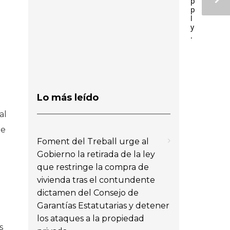
p
p
l
y
.
Lo más leído
al
de
Foment del Treball urge al
Gobierno la retirada de la ley
que restringe la compra de
vivienda tras el contundente
dictamen del Consejo de
Garantías Estatutarias y detener
los ataques a la propiedad
s