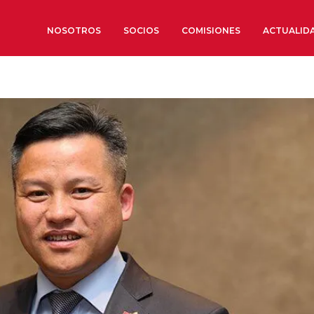
NOSOTROS
SOCIOS
COMISIONES
ACTUALID
Sobre nosotros
Órganos de Gobierno
Órganos Consultivos
Estructura Ejecutiva
Institut d’Estudis Estratègi
Organizaciones sectoriales
Sociedad Barcelonesa de E
Económicos y Sociales
Organizaciones territoriale
Conoce más