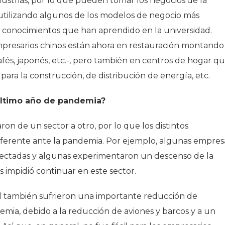
strias, por lo que pueden tomar los negocios de la
utilizando algunos de los modelos de negocio más
 conocimientos que han aprendido en la universidad.
presarios chinos están ahora en restauración montando
afés, japonés, etc.-, pero también en centros de hogar q
ara la construcción, de distribución de energía, etc.
último año de pandemia?
aron de un sector a otro, por lo que los distintos
iferente ante la pandemia. Por ejemplo, algunas empres
afectadas y algunas experimentaron un descenso de la
s impidió continuar en este sector.
l también sufrieron una importante reducción de
demia, debido a la reducción de aviones y barcos y a un