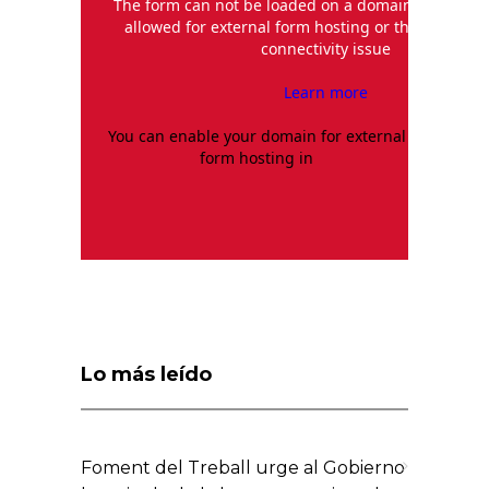
The form can not be loaded on a domain that hasn
allowed for external form hosting or there is a n
connectivity issue
Learn more
You can enable your domain for external
Dom
form hosting in
administ
Lo más leído
Foment del Treball urge al Gobierno