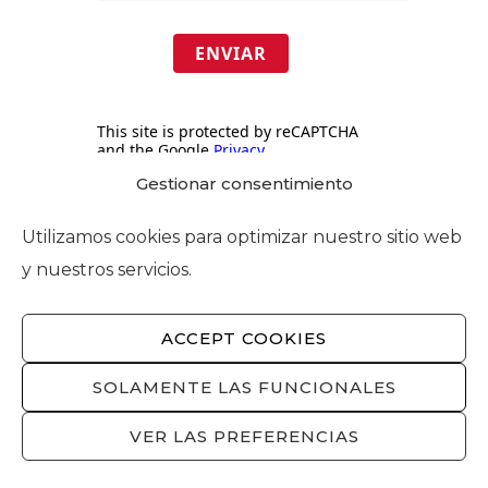
ENVIAR
This site is protected by reCAPTCHA
and the Google
Privacy
Policy
and
Terms of Service
apply.
Gestionar consentimiento
Utilizamos cookies para optimizar nuestro sitio web
y nuestros servicios.
Lo más leído
ACCEPT COOKIES
SOLAMENTE LAS FUNCIONALES
Foment del Treball urge al Gobierno
la retirada de la ley que restringe la
VER LAS PREFERENCIAS
compra de vivienda tras el
contundente dictamen del Consejo