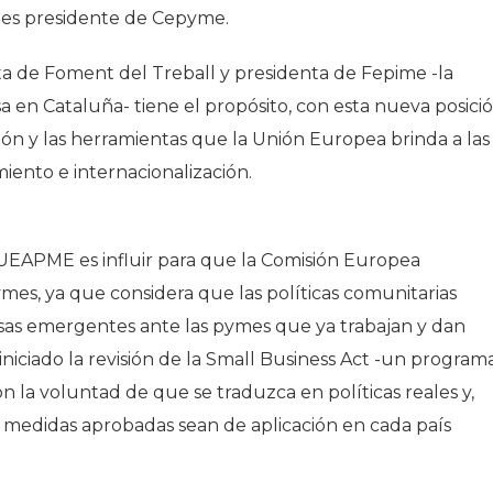
es presidente de Cepyme.
Historia
Galería de Presidentes
ta de Foment del Treball y presidenta de Fepime -la
Biblioteca Archivo
en Cataluña- tiene el propósito, con esta nueva posici
Sede Social
ación y las herramientas que la Unión Europea brinda a las
iento e internacionalización.
a UEAPME es influir para que la Comisión Europea
mes, ya que considera que las políticas comunitarias
esas emergentes ante las pymes que ya trabajan y dan
iciado la revisión de la Small Business Act -un program
n la voluntad de que se traduzca en políticas reales y,
s medidas aprobadas sean de aplicación en cada país