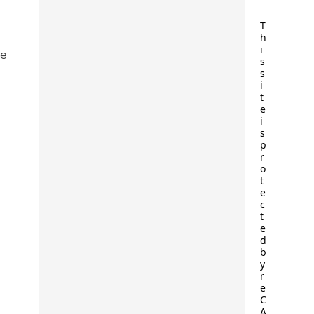
T
h
i
de
s
s
i
t
e
i
s
p
r
o
t
e
c
t
e
d
b
y
r
e
C
A