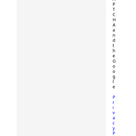
P
T
C
H
A
a
n
d
t
h
e
G
o
o
g
l
e
P
r
i
v
a
c
y
P