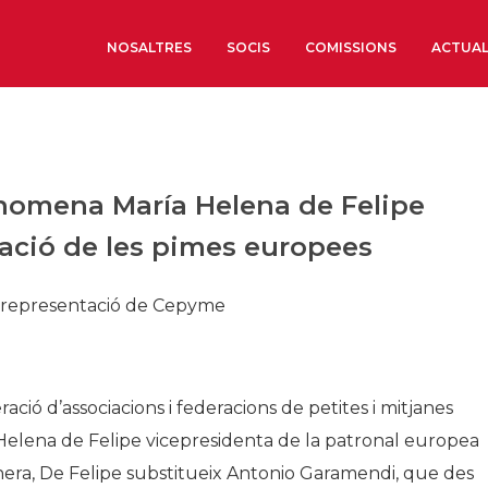
NOSALTRES
SOCIS
COMISSIONS
ACTUAL
Sobre nosaltres
Òrgans de Govern
nomena María Helena de Felipe
Òrgans Consultius
zació de les pimes europees
Estructura Executiva
Institut d’Estudis Estrat
n representació de Cepyme
Societat Barcelonesa d’
Econòmics i Socials
Organitzacions territori
ió d’associacions i federacions de petites i mitjanes
Organitzacions sectoria
elena de Felipe vicepresidenta de la patronal europea
Coneix més
ra, De Felipe substitueix Antonio Garamendi, que des