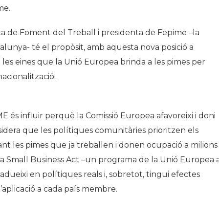
me.
Història
Galeria de Presidents
ta de Foment del Treball i presidenta de Fepime –la
Biblioteca Arxiu
talunya- té el propòsit, amb aquesta nova posició a
Seu Social
ió i les eines que la Unió Europea brinda a les pimes per
acionalització.
E és influir perquè la Comissió Europea afavoreixi i doni
idera que les polítiques comunitàries prioritzen els
 les pimes que ja treballen i donen ocupació a milions
 la Small Business Act –un programa de la Unió Europea 
dueixi en polítiques reals i, sobretot, tingui efectes
d’aplicació a cada país membre.