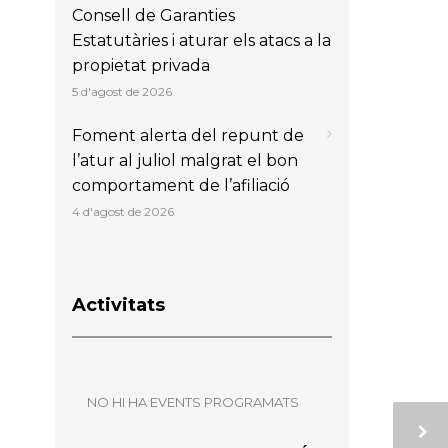
Consell de Garanties
Estatutàries i aturar els atacs a la
propietat privada
5 d'agost de 2026
Foment alerta del repunt de
l’atur al juliol malgrat el bon
comportament de l’afiliació
4 d'agost de 2026
Activitats
NO HI HA EVENTS PROGRAMATS