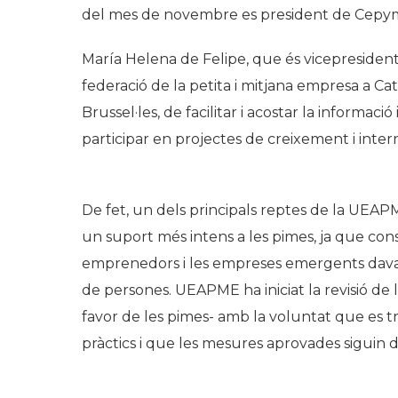
del mes de novembre es president de Cepy
María Helena de Felipe, que és vicepresiden
federació de la petita i mitjana empresa a Ca
Brussel·les, de facilitar i acostar la informac
participar en projectes de creixement i intern
De fet, un dels principals reptes de la UEAPM
un suport més intens a les pimes, ja que cons
emprenedors i les empreses emergents davant
de persones. UEAPME ha iniciat la revisió de
favor de les pimes- amb la voluntat que es tra
pràctics i que les mesures aprovades siguin 