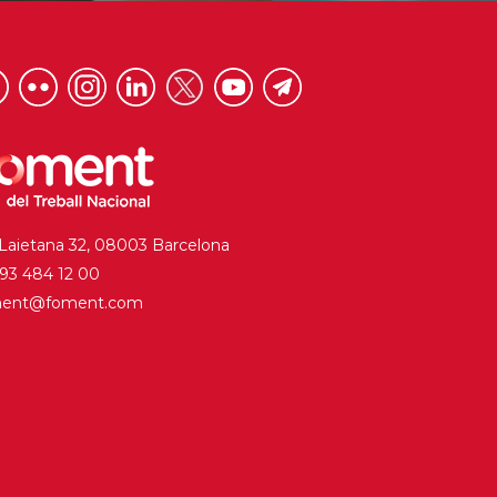
 Laietana 32, 08003 Barcelona
. 93 484 12 00
ment@foment.com