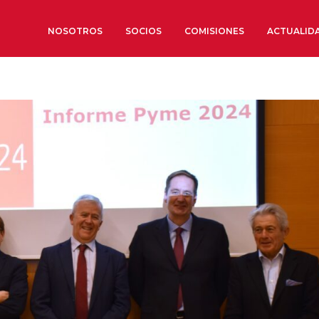
NOSOTROS
SOCIOS
COMISIONES
ACTUALID
Sobre nosotros
Órganos de Gobierno
Órganos Consultivos
Estructura Ejecutiva
Institut d’Estudis Estratègi
Organizaciones sectoriales
Sociedad Barcelonesa de E
Económicos y Sociales
Organizaciones territoriale
Conoce más