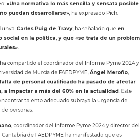
vo:
«Una normativa lo más sencilla y sensata posible
ño puedan desarrollarse»
, ha expresado Pich.
alunya,
Carles Puig de Travy
, ha señalado que
en
social en la política, y que «se trata de un proble
urales»
.
ue ha compartido el coordinador del Informe Pyme 2024 y
 Universidad de Murcia de FAEDPYME,
Ángel Meroño
,
 falta de personal cualificado ha pasado de afectar
, a impactar a más del 60% en la actualidad
. Este
 encontrar talento adecuado subraya la urgencia de
 de personas.
hano
, coordinador del Informe Pyme 2024 y director del
de Cantabria de FAEDPYME ha manifestado que es