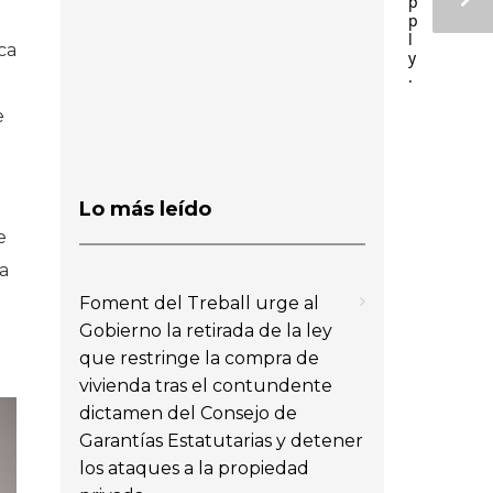
p
p
l
ca
y
.
e
Lo más leído
e
ta
Foment del Treball urge al
Gobierno la retirada de la ley
que restringe la compra de
vivienda tras el contundente
dictamen del Consejo de
Garantías Estatutarias y detener
los ataques a la propiedad