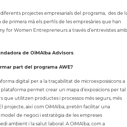
 diferents projectes empresarials del programa, des de l
 de primera mà els perfils de les empresàries que han
demy for Women Entrepreneurs a través d’entrevistes am
fundadora de OiMAlba Advisors
.
formar part del programa AWE?
orma digital per a la traçabilitat de microexposisicons a
a plataforma permet crear un mapa d’exposicions per tal
rs que utilitzen productes i processos més segurs, més
 projecte, així com OiMAlba, pretén facilitar una
 el model de negoci i estratègia de les empreses
di ambient i la salut laboral. A OiMAlba, com a