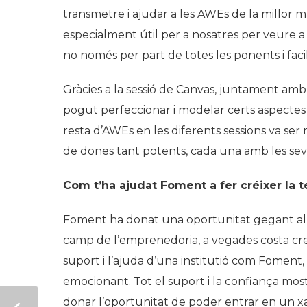
transmetre i ajudar a les AWEs de la millor ma
especialment útil per a nosatres per veure a
no només per part de totes les ponents i fac
Gràcies a la sessió de Canvas, juntament a
pogut perfeccionar i modelar certs aspectes 
resta d’AWEs en les diferents sessions va ser 
de dones tant potents, cada una amb les sev
Com t’ha ajudat Foment a fer créixer la t
Foment ha donat una oportunitat gegant al pr
camp de l’emprenedoria, a vegades costa creu
suport i l’ajuda d’una institutió com Foment, 
emocionant. Tot el suport i la confiança most
donar l’oportunitat de poder entrar en un xa