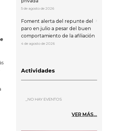
privada
5 de agosto de 2026
Foment alerta del repunte del
paro en julio a pesar del buen
comportamiento de la afiliación
de
4 de agosto de 2026
às
Actividades
r
a
_NO HAY EVENTOS
VER MÁS...