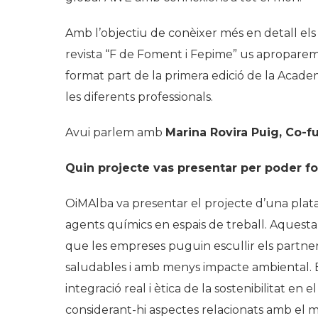
Amb l’objectiu de conèixer més en detall els
revista “F de Foment i Fepime” us aproparem
format part de la primera edició de la Aca
les diferents professionals.
Avui parlem amb
Marina Rovira Puig, Co-
Quin projecte vas presentar per poder 
OiMAlba va presentar el projecte d’una plataf
agents químics en espais de treball. Aquest
que les empreses puguin escullir els partne
saludables i amb menys impacte ambiental. El
integració real i ètica de la sostenibilitat en
considerant-hi aspectes relacionats amb el me