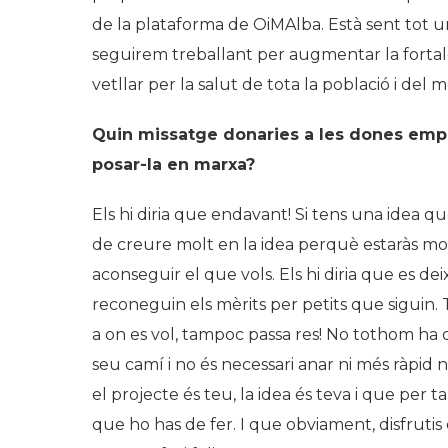
de la plataforma de OiMAlba. Està sent tot u
seguirem treballant per augmentar la fortal
vetllar per la salut de tota la població i del 
Quin missatge donaries a les dones emp
posar-la en marxa?
Els hi diria que endavant! Si tens una idea qu
de creure molt en la idea perquè estaràs mol
aconseguir el que vols. Els hi diria que es de
reconeguin els mèrits per petits que siguin. T
a on es vol, tampoc passa res! No tothom ha d
seu camí i no és necessari anar ni més ràpid ni
el projecte és teu, la idea és teva i que per
que ho has de fer. I que obviament, disfrutis d