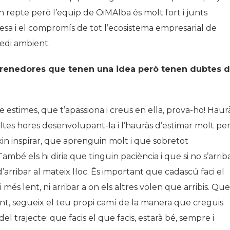
n repte però l’equip de OiMAlba és molt fort i junts
esa i el compromís de tot l’ecosistema empresarial de
medi ambient.
renedores que tenen una idea però tenen dubtes 
e estimes, que t’apassiona i creus en ella, prova-ho! Haur
tes hores desenvolupant-la i l’hauràs d’estimar molt pe
ixin inspirar, que aprenguin molt i que sobretot
ambé els hi diria que tinguin paciència i que si no s’arrib
’arribar al mateix lloc. És important que cadascú faci el
 més lent, ni arribar a on els altres volen que arribis. Que
 tant, segueix el teu propi camí de la manera que creguis
el trajecte: que facis el que facis, estarà bé, sempre i