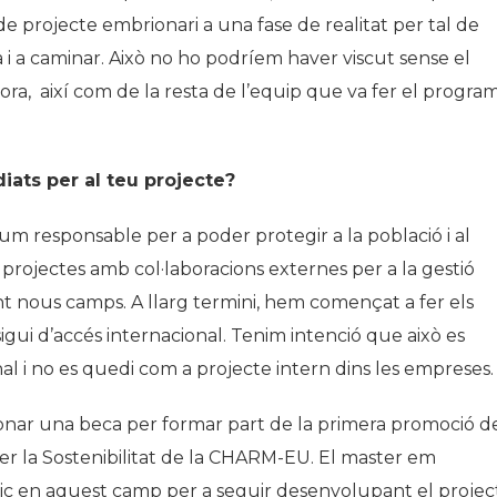
e projecte embrionari a una fase de realitat per tal de
i a caminar. Això no ho podríem haver viscut sense el
ora, així com de la resta de l’equip que va fer el progra
ats per al teu projecte?
 responsable per a poder protegir a la població i al
rojectes amb col·laboracions externes per a la gestió
t nous camps. A llarg termini, hem començat a fer els
igui d’accés internacional. Tenim intenció que això es
nal i no es quedi com a projecte intern dins les empreses.
onar una beca per formar part de la primera promoció d
r la Sostenibilitat de la CHARM-EU. El master em
ic en aquest camp per a seguir desenvolupant el projec