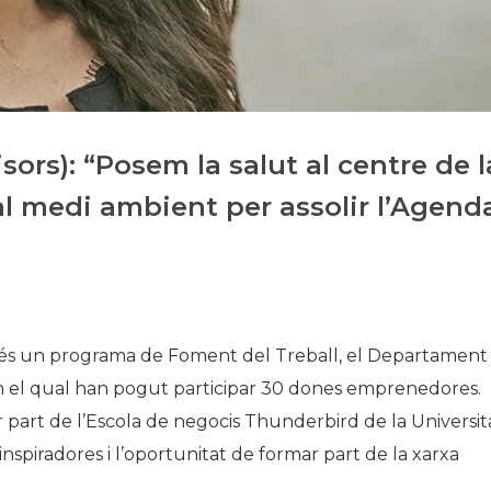
Historia
Galería de Presidentes
Biblioteca Archivo
Sede Social
ors): “Posem la salut al centre de l
a al medi ambient per assolir l’Agend
 un programa de Foment del Treball, el Departament
 en el qual han pogut participar 30 dones emprenedores.
r part de l’Escola de negocis Thunderbird de la Universit
 inspiradores i l’oportunitat de formar part de la xarxa