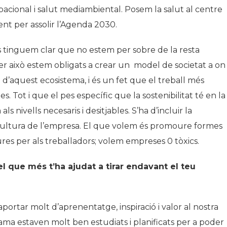
pacional i salut mediambiental. Posem la salut al centre
ient per assolir l’Agenda 2030.
 tinguem clar que no estem per sobre de la resta
er això estem obligats a crear un model de societat a on
t d’aquest ecosistema, i és un fet que el treball més
 Tot i que el pes específic que la sostenibilitat té en la
ls nivells necesaris i desitjables. S’ha d’incluir la
a cultura de l’empresa. El que volem és promoure formes
es per als treballadors; volem empreses 0 tòxics.
l que més t’ha ajudat a tirar endavant el teu
aportar molt d’aprenentatge, inspiració i valor al nostra
grama estaven molt ben estudiats i planificats per a poder