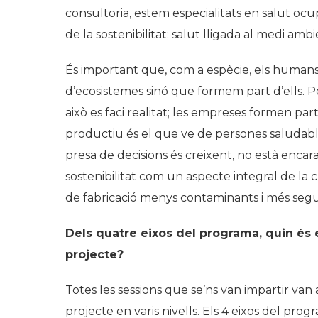
consultoria, estem especialitats en salut ocu
de la sostenibilitat; salut lligada al medi amb
És important que, com a espècie, els humans
d’ecosistemes sinó que formem part d’ells. P
això es faci realitat; les empreses formen par
productiu és el que ve de persones saludables.
presa de decisions és creixent, no està encara a
sostenibilitat com un aspecte integral de l
de fabricació menys contaminants i més segur
Dels quatre eixos del programa, quin és e
projecte?
Totes les sessions que se’ns van impartir van 
projecte en varis nivells. Els 4 eixos del pro