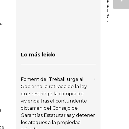
p
p
l
y
.
ma
Lo más leído
Foment del Treball urge al
Gobierno la retirada de la ley
que restringe la compra de
vivienda tras el contundente
dictamen del Consejo de
el
Garantías Estatutarias y detener
los ataques a la propiedad
te