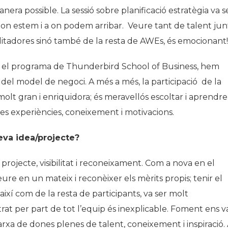
nera possible. La sessió sobre planificació estratègia va s
 on estem i a on podem arribar. Veure tant de talent jun
ilitadores sinó també de la resta de AWEs, és emocionant!
mb el programa de Thunderbird School of Business, hem
del model de negoci. A més a més, la participació de la
molt gran i enriquidora; és meravellós escoltar i aprendre
es experiències, coneixement i motivacions.
eva idea/projecte?
ojecte, visibilitat i reconeixament. Com a nova en el
re en un mateix i reconèixer els mèrits propis; tenir el
així com de la resta de participants, va ser molt
rat per part de tot l’equip és inexplicable. Foment ens v
rxa de dones plenes de talent, coneixement i inspiració.