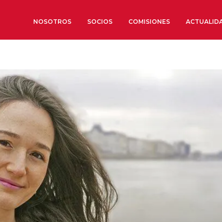
NOSOTROS
SOCIOS
COMISIONES
ACTUALID
Sobre nosotros
Órganos de Gobierno
Órganos Consultivos
Estructura Ejecutiva
Institut d’Estudis Estratègi
Organizaciones sectoriales
Sociedad Barcelonesa de E
Económicos y Sociales
Organizaciones territoriale
Conoce más