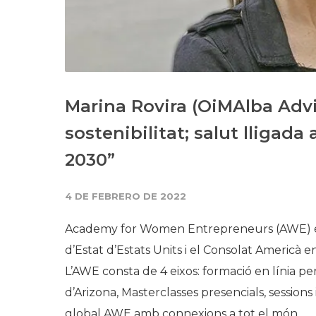
Marina Rovira (OiMAlba Advis
sostenibilitat; salut lligad
2030”
4 DE FEBRERO DE 2022
Academy for Women Entrepreneurs (AWE) és
d’Estat d’Estats Units i el Consolat Americà
L’AWE consta de 4 eixos: formació en línia pe
d’Arizona, Masterclasses presencials, sessions
global AWE amb connexions a tot el món.