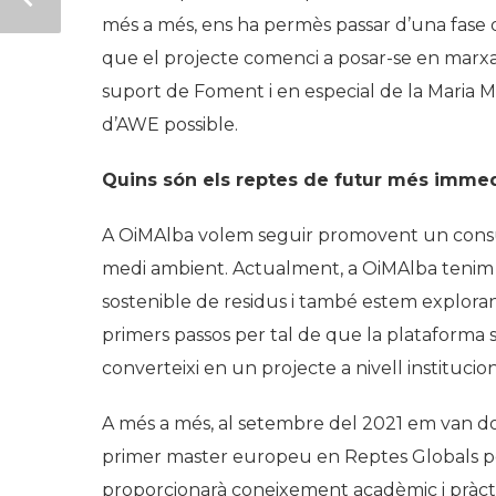
més a més, ens ha permès passar d’una fase d
que el projecte comenci a posar-se en marxa 
suport de Foment i en especial de la Maria M
d’AWE possible.
Quins són els reptes de futur més immedi
A OiMAlba volem seguir promovent un consum
medi ambient. Actualment, a OiMAlba tenim p
sostenible de residus i també estem exploran
primers passos per tal de que la plataforma s
converteixi en un projecte a nivell institucio
A més a més, al setembre del 2021 em van d
primer master europeu en Reptes Globals pe
proporcionarà coneixement acadèmic i pràct