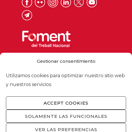
Via Laietana 32, 08003 Barcelona
Gestionar consentimiento
Tel. 93 484 12 00
foment@foment.com
Utilizamos cookies para optimizar nuestro sitio web
y nuestros servicios.
ACCEPT COOKIES
© 2026 - Foment del Treball Nacional
Nosotros
/
Asociados
/
Comisiones
/
SOLAMENTE LAS FUNCIONALES
Actualidad
/
Servicios
/
Aviso legal
/
Política
de privacidad
/
Política de cookies
/
VER LAS PREFERENCIAS