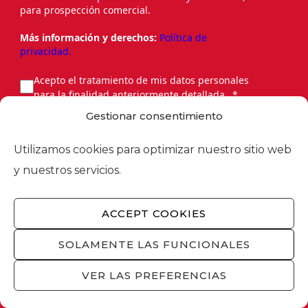
para prospección comercial.
Más información y derechos:
Política de
privacidad.
Acepto el tratamiento de mis datos personales
para la finalidad anteriormente detallada.
Gestionar consentimiento
Utilizamos cookies para optimizar nuestro sitio web
y nuestros servicios.
ENVIAR
ACCEPT COOKIES
SOLAMENTE LAS FUNCIONALES
This site is protected by reCAPTCHA and the
Google
Privacy Policy
and
Terms of Service
apply.
VER LAS PREFERENCIAS