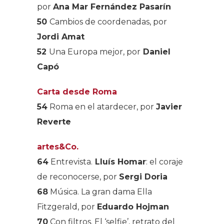
por
Ana Mar Fernández Pasarín
50
Cambios de coordenadas, por
Jordi Amat
52
Una Europa mejor, por
Daniel
Capó
Carta desde Roma
54
Roma en el atardecer, por
Javier
Reverte
artes&Co.
64
Entrevista
.
Lluís Homar
: el coraje
de reconocerse, por
Sergi Doria
68
Música
. La gran dama Ella
Fitzgerald, por
Eduardo Hojman
70
Con filtros
. El ‘selfie’, retrato del