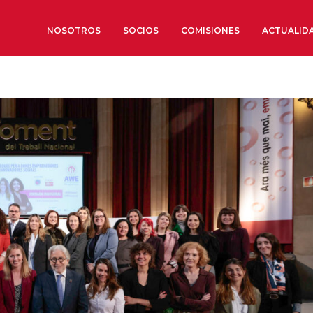
NOSOTROS
SOCIOS
COMISIONES
ACTUALID
Sobre nosotros
Órganos de Gobierno
Órganos Consultivos
Estructura Ejecutiva
Institut d’Estudis Estratègi
Organizaciones sectoriales
Sociedad Barcelonesa de E
Económicos y Sociales
Organizaciones territoriale
Conoce más