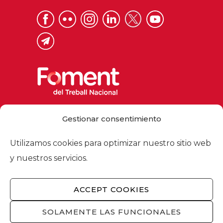
Via Laietana 32, 08003 Barcelona
Gestionar consentimiento
Tel. 93 484 12 00
foment@foment.com
Utilizamos cookies para optimizar nuestro sitio web
y nuestros servicios.
ACCEPT COOKIES
© 2026 - Foment del Treball Nacional
Nosotros
/
Asociados
/
Comisiones
/
SOLAMENTE LAS FUNCIONALES
Actualidad
/
Servicios
/
Aviso legal
/
Política