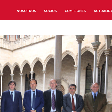
NOSOTROS
SOCIOS
COMISIONES
ACTUALID
Sobre nosotros
Órganos de Gobierno
Órganos Consultivos
Estructura Ejecutiva
Institut d’Estudis Estratègi
Organizaciones sectoriales
Sociedad Barcelonesa de E
Económicos y Sociales
Organizaciones territoriale
Conoce más