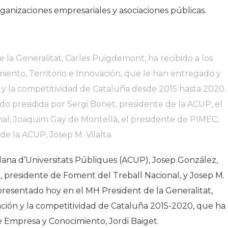
rganizaciones empresariales y asociaciones públicas.
 la Generalitat, Carles Puigdemont, ha recibido a los
iento, Territorio e Innovación, que le han entregado y
 y la competitividad de Cataluña desde 2015 hasta 2020.
o presidida por Sergi Bonet, presidente de la ACUP, el
al, Joaquim Gay de Montellà, el presidente de PIMEC,
de la ACUP, Josep M. Vilalta.
alana d’Universitats Públiques (ACUP), Josep González,
 presidente de Foment del Treball Nacional, y Josep M.
 presentado hoy en el MH President de la Generalitat,
ción y la competitividad de Cataluña 2015-2020, que ha
 Empresa y Conocimiento, Jordi Baiget.