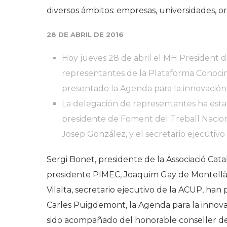
diversos ámbitos: empresas, universidades, o
28 DE ABRIL DE 2016
Hoy jueves 28 de abril el MH President de
representantes de la Plataforma Conocim
presentado la Agenda para la innovación
La delegación de representantes ha estad
presidente de Foment del Treball Nacion
Josep González, y el secretario ejecutivo 
Sergi Bonet, presidente de la Associació Cat
presidente PIMEC, Joaquim Gay de Montellà,
Vilalta, secretario ejecutivo de la ACUP, han
Carles Puigdemont, la Agenda para la innova
sido acompañado del honorable conseller de