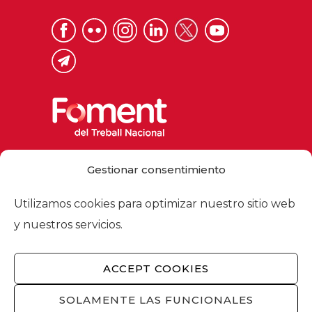
Via Laietana 32, 08003 Barcelona
Gestionar consentimiento
Tel. 93 484 12 00
foment@foment.com
Utilizamos cookies para optimizar nuestro sitio web
y nuestros servicios.
ACCEPT COOKIES
© 2026 - Foment del Treball Nacional
Nosotros
/
Asociados
/
Comisiones
/
SOLAMENTE LAS FUNCIONALES
Actualidad
/
Servicios
/
Aviso legal
/
Política