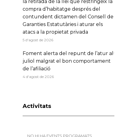
la retirada de la llei que restringeix la
compra d’habitatge després del
contundent dictamen del Consell de
Garanties Estatutàries i aturar els
atacs a la propietat privada
5 d'agost de 2026
Foment alerta del repunt de l’atur al
juliol malgrat el bon comportament
de l’afiliació
4 d'agost de 2026
Activitats
NO HI HA EVENTS PROGRAMATS